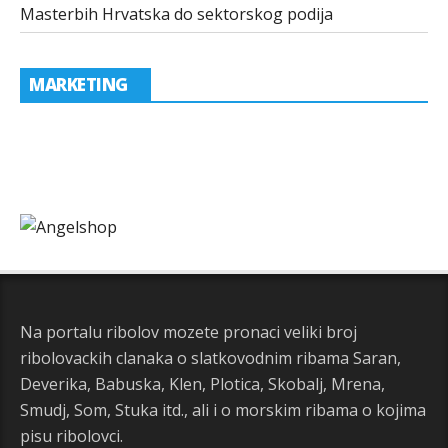
Masterbih Hrvatska do sektorskog podija
MARKETING
Na portalu ribolov mozete pronaci veliki broj
ribolovackih clanaka o slatkovodnim ribama Saran,
Deverika, Babuska, Klen, Plotica, Skobalj, Mrena,
Smudj, Som, Stuka itd., ali i o morskim ribama o kojima
pisu ribolovci.