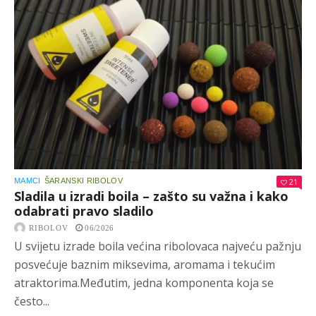
MAMCI
ŠARANSKI RIBOLOV
21
Sladila u izradi boila – zašto su važna i kako
odabrati pravo sladilo
RIBOLOV
06/2026
U svijetu izrade boila većina ribolovaca najveću pažnju
posvećuje baznim miksevima, aromama i tekućim
atraktorima.Međutim, jedna komponenta koja se
često...