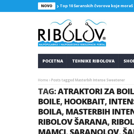
Top 10 šaranskih čvorova koje moraš
NOVO
POCETNA
TEHNIKE RIBOLOVA
SHO
Home
Posts tagged Masterbih Intense Sweetener
TAG:
ATRAKTORI ZA BOIL
BOILE
,
HOOKBAIT
,
INTEN
BOILA
,
MASTERBIH INTE
RIBOLOV ŠARANA
,
RIBOL
MAMCI
,
SARANOLOV
,
ŠA