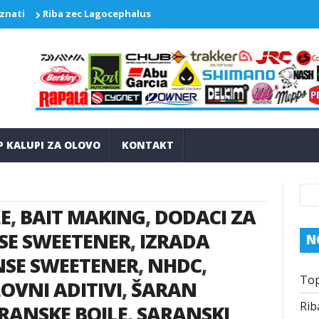
 znati
Riba zec Lagocephalus sceleratus ponovo pravi probleme
P KALUPI ZA OLOVO
KONTAKT
E
,
BAIT MAKING
,
DODACI ZA
SE SWEETENER
,
IZRADA
N
NSE SWEETENER
,
NHDC
,
Top
OVNI ADITIVI
,
ŠARAN
Rib
RANSKE BOILE
,
SARANSKI