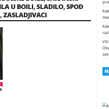
pra
LA U BOILI
,
SLADILO
,
SPOD
Kak
,
ZASLADJIVACI
ma
Kak
raz
VII
Obu
sek
M
1
a