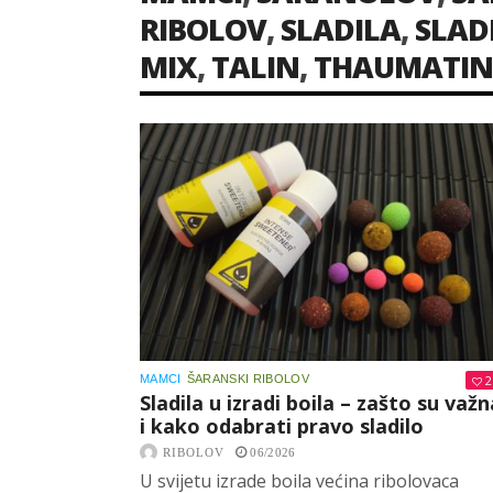
RIBOLOV
,
SLADILA
,
SLADI
MIX
,
TALIN
,
THAUMATIN
MAMCI
ŠARANSKI RIBOLOV
2
Sladila u izradi boila – zašto su važn
i kako odabrati pravo sladilo
RIBOLOV
06/2026
U svijetu izrade boila većina ribolovaca