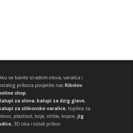
Ako se bavite izradom olova, varalica i
ostalog pribora posjetite nas
Ribolov
online shop
.
Kalupi za olova
,
kalupi za dzig glave
,
kalupi za silikonske varalice
, topilice za
olovo, plastisol, boje, virble, kopce,
jig
udice
, 3D oka i ostali pribor.