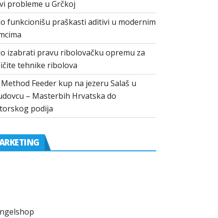
vi probleme u Grčkoj
o funkcionišu praškasti aditivi u modernim
mcima
o izabrati pravu ribolovačku opremu za
ličite tehnike ribolova
I Method Feeder kup na jezeru Salaš u
dovcu – Masterbih Hrvatska do
torskog podija
ARKETING