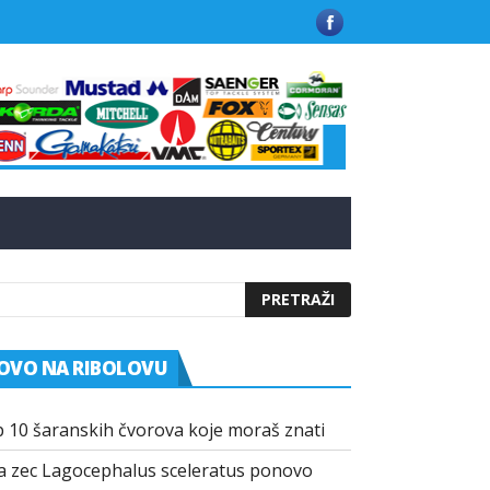
 u Grčkoj
Kako funkcionišu praškasti aditivi u modernim mamci
OVO NA RIBOLOVU
 10 šaranskih čvorova koje moraš znati
a zec Lagocephalus sceleratus ponovo