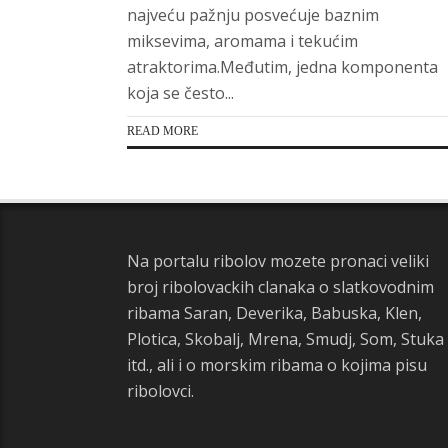
najveću pažnju posvećuje baznim
miksevima, aromama i tekućim
atraktorima.Međutim, jedna komponenta
koja se često...
READ MORE
Na portalu ribolov mozete pronaci veliki
broj ribolovackih clanaka o slatkovodnim
ribama Saran, Deverika, Babuska, Klen,
Plotica, Skobalj, Mrena, Smudj, Som, Stuka
itd., ali i o morskim ribama o kojima pisu
ribolovci.