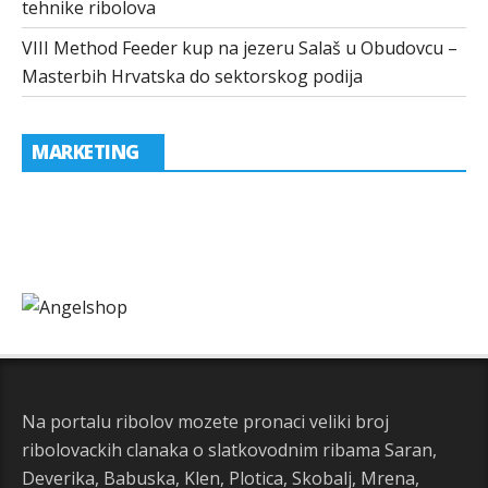
tehnike ribolova
VIII Method Feeder kup na jezeru Salaš u Obudovcu –
Masterbih Hrvatska do sektorskog podija
MARKETING
Na portalu ribolov mozete pronaci veliki broj
ribolovackih clanaka o slatkovodnim ribama Saran,
Deverika, Babuska, Klen, Plotica, Skobalj, Mrena,