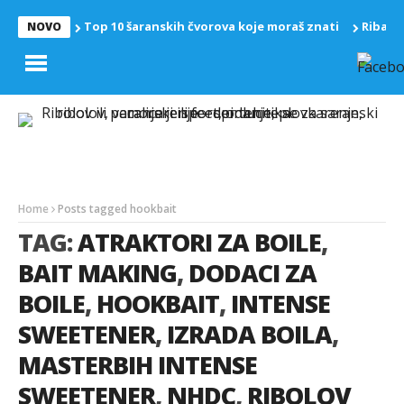
Top 10 šaranskih čvorova koje moraš znati
Riba z
NOVO
Home
Posts tagged hookbait
TAG:
ATRAKTORI ZA BOILE
,
BAIT MAKING
,
DODACI ZA
BOILE
,
HOOKBAIT
,
INTENSE
SWEETENER
,
IZRADA BOILA
,
MASTERBIH INTENSE
SWEETENER
,
NHDC
,
RIBOLOV