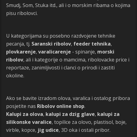
Smudj, Som, Stuka itd., ali i o morskim ribama o kojima
pisu ribolovci.
U kategorijama su posebno razdvojene tehnike
pecanja, tj.
Saranski ribolov
,
feeder tehnika
,
plovkarenje
,
varalicarenje
- spinanje,
morski
ribolov
, ali i kategorije o mamcima, ribolovacke price i
reportaze, zanimljivosti i clanci o prirodi i zastiti
okoline.
Ako se bavite izradom olova, varalica i ostalog pribora
posjetite nas
Ribolov online shop
.
Kalupi za olova
,
kalupi za dzig glave
,
kalupi za
silikonske varalice
, topilice za olovo, plastisol, boje,
virble, kopce,
jig udice
, 3D oka i ostali pribor.