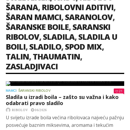
ŠARANA
,
RIBOLOVNI ADITIVI
,
ŠARAN MAMCI
,
SARANOLOV
,
ŠARANSKE BOILE
,
SARANSKI
RIBOLOV
,
SLADILA
,
SLADILA U
BOILI
,
SLADILO
,
SPOD MIX
,
TALIN
,
THAUMATIN
,
ZASLADJIVACI
MAMCI
ŠARANSKI RIBOLOV
21
Sladila u izradi boila – zašto su važna i kako
odabrati pravo sladilo
RIBOLOV
06/2026
U svijetu izrade boila većina ribolovaca najveću pažnju
posvećuje baznim miksevima, aromama i tekućim