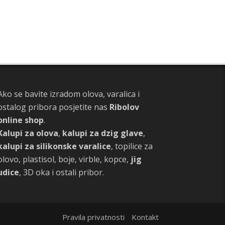
Ako se bavite izradom olova, varalica i
ostalog pribora posjetite nas
Ribolov
online shop
.
Kalupi za olova
,
kalupi za dzig glave
,
kalupi za silikonske varalice
, topilice za
olovo, plastisol, boje, virble, kopce,
jig
udice
, 3D oka i ostali pribor.
Pravila privatnosti
Kontakt