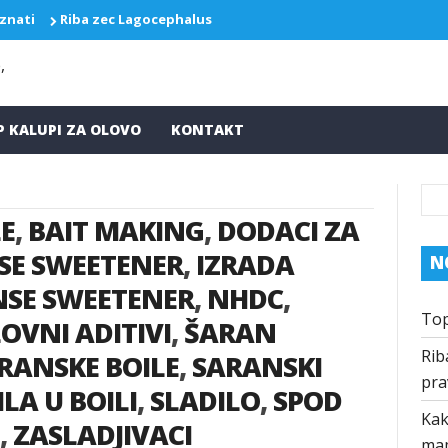
 znati
Riba zec Lagocephalus sceleratus ponovo pravi probleme
P KALUPI ZA OLOVO
KONTAKT
E
,
BAIT MAKING
,
DODACI ZA
SE SWEETENER
,
IZRADA
N
NSE SWEETENER
,
NHDC
,
Top
OVNI ADITIVI
,
ŠARAN
Rib
RANSKE BOILE
,
SARANSKI
pra
LA U BOILI
,
SLADILO
,
SPOD
Kak
,
ZASLADJIVACI
ma