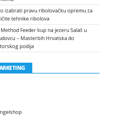
o izabrati pravu ribolovačku opremu za
ličite tehnike ribolova
I Method Feeder kup na jezeru Salaš u
dovcu – Masterbih Hrvatska do
torskog podija
ARKETING