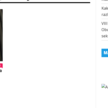
Kak
raz
VII
Obu
sek
M
1
a