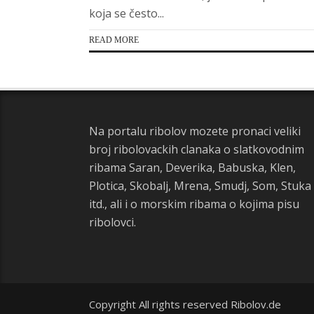
koja se često...
READ MORE
Na portalu ribolov mozete pronaci veliki
broj ribolovackih clanaka o slatkovodnim
ribama Saran, Deverika, Babuska, Klen,
Plotica, Skobalj, Mrena, Smudj, Som, Stuka
itd., ali i o morskim ribama o kojima pisu
ribolovci.
Copyright All rights reserved Ribolov.de