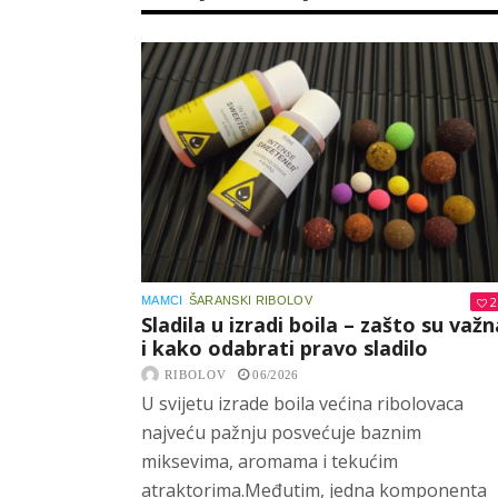
MAMCI
ŠARANSKI RIBOLOV
2
Sladila u izradi boila – zašto su važn
i kako odabrati pravo sladilo
RIBOLOV
06/2026
U svijetu izrade boila većina ribolovaca
najveću pažnju posvećuje baznim
miksevima, aromama i tekućim
atraktorima.Međutim, jedna komponenta