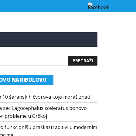
 u Grčkoj
Kako funkcionišu praškasti aditivi u modernim mamci
OVO NA RIBOLOVU
 10 šaranskih čvorova koje moraš znati
a zec Lagocephalus sceleratus ponovo
vi probleme u Grčkoj
o funkcionišu praškasti aditivi u modernim
mcima