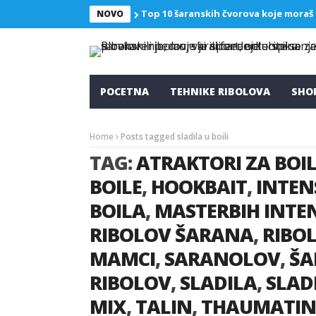
Top 10 šaranskih čvorova koje moraš
NOVO
POCETNA
TEHNIKE RIBOLOVA
SHO
Home
Posts tagged sladila u boili
TAG:
ATRAKTORI ZA BOIL
BOILE
,
HOOKBAIT
,
INTEN
BOILA
,
MASTERBIH INTE
RIBOLOV ŠARANA
,
RIBOL
MAMCI
,
SARANOLOV
,
ŠA
RIBOLOV
,
SLADILA
,
SLADI
MIX
,
TALIN
,
THAUMATIN