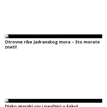
Otrovne ribe Jadranskog mora – što morate
znati!
Disko morski crv i naučnici u šoku!