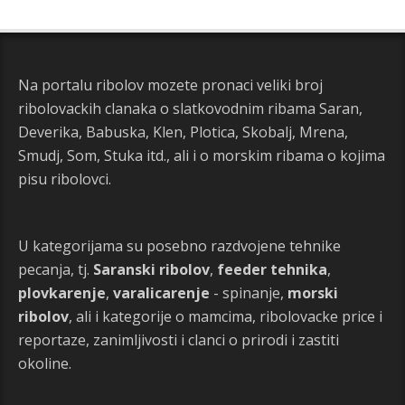
Na portalu ribolov mozete pronaci veliki broj
ribolovackih clanaka o slatkovodnim ribama Saran,
Deverika, Babuska, Klen, Plotica, Skobalj, Mrena,
Smudj, Som, Stuka itd., ali i o morskim ribama o kojima
pisu ribolovci.
U kategorijama su posebno razdvojene tehnike
pecanja, tj.
Saranski ribolov
,
feeder tehnika
,
plovkarenje
,
varalicarenje
- spinanje,
morski
ribolov
, ali i kategorije o mamcima, ribolovacke price i
reportaze, zanimljivosti i clanci o prirodi i zastiti
okoline.