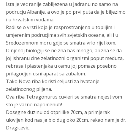
Ista je vec ranije zabiljezena u Jadranu no samo na
podrucju Albanije, a ovo je po prvi puta da je biljezimo
i u hrvatskim vodama.
Radi se o vrsti koja je rasprostranjena u toplijim i
umjerenim podrucjima svih svjetskih oceana, ali i u
Sredozemnom moru gdje se smatra vrlo rijetkom.
O njenoj biologiji se ne zna bas mnogo, ali zna se da
joj ishranu cine zelatinozni organizmi poput meduza,
rebrasa i plastenjaka u cemu joj pomaze posebno
prilagodjen usni aparat sa zubalom.
Tako Nova riba koristi celjusti za hvatanje
zelatinoznog plijena.
Ova riba Tetragonurus cuvieri se smatra nejestivom
sto je vazno napomenuti!
Dosegne duzinu od otprilike 70cm, a primjerak
ulovljen kod nas je bio dug oko 20cm, rekao nam je dr.
Dragicevic.