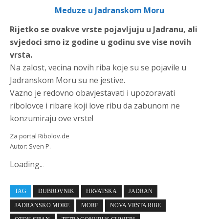
Meduze u Jadranskom Moru
Rijetko se ovakve vrste pojavljuju u Jadranu, ali
svjedoci smo iz godine u godinu sve vise novih
vrsta.
Na zalost, vecina novih riba koje su se pojavile u
Jadranskom Moru su ne jestive.
Vazno je redovno obavjestavati i upozoravati
ribolovce i ribare koji love ribu da zabunom ne
konzumiraju ove vrste!
Za portal Ribolov.de
Autor: Sven P.
Loading
.
.
.
TAG
DUBROVNIK
HRVATSKA
JADRAN
JADRANSKO MORE
MORE
NOVA VRSTA RIBE