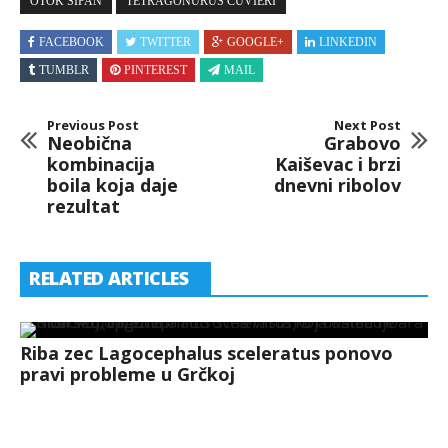
OTOK SIPAN
TETRAGONURUS CUVIERI
FACEBOOK
TWITTER
GOOGLE+
LINKEDIN
TUMBLR
PINTEREST
MAIL
Previous Post
Next Post
Neobična
Grabovo
kombinacija
Kaiševac i brzi
boila koja daje
dnevni ribolov
rezultat
RELATED ARTICLES
Riba zec Lagocephalus sceleratus ponovo
pravi probleme u Grčkoj