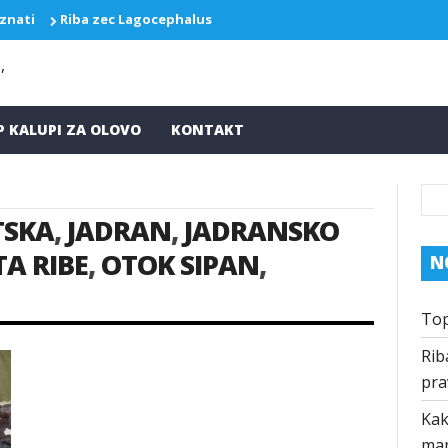
 znati
Riba zec Lagocephalus sceleratus ponovo pravi probleme
P KALUPI ZA OLOVO
KONTAKT
TSKA
,
JADRAN
,
JADRANSKO
A RIBE
,
OTOK SIPAN
,
N
Top
Rib
pra
Kak
ma