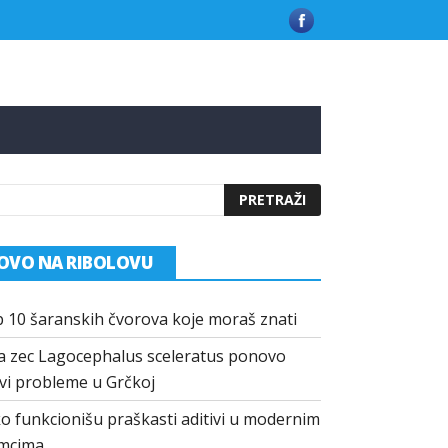
 u Grčkoj
Kako funkcionišu praškasti aditivi u modernim mamci
OVO NA RIBOLOVU
 10 šaranskih čvorova koje moraš znati
a zec Lagocephalus sceleratus ponovo
vi probleme u Grčkoj
o funkcionišu praškasti aditivi u modernim
mcima