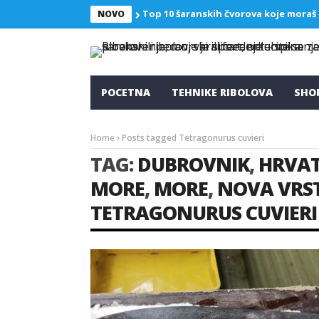
Top 10 šaranskih čvorova koje moraš
NOVO
POCETNA
TEHNIKE RIBOLOVA
SHO
Home
Posts tagged Tetragonurus cuvieri
TAG:
DUBROVNIK
,
HRVA
MORE
,
MORE
,
NOVA VRST
TETRAGONURUS CUVIERI