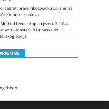
o izabrati pravu ribolovačku opremu za
ličite tehnike ribolova
I Method Feeder kup na jezeru Salaš u
dovcu – Masterbih Hrvatska do
torskog podija
ARKETING