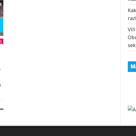
Kak
raz
VII
Obu
6
sek
M
o
u