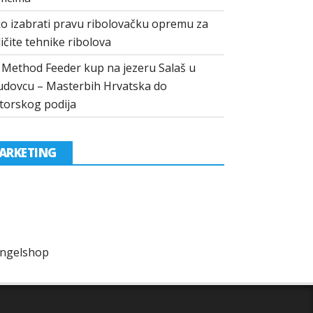
o izabrati pravu ribolovačku opremu za
ličite tehnike ribolova
I Method Feeder kup na jezeru Salaš u
dovcu – Masterbih Hrvatska do
torskog podija
ARKETING