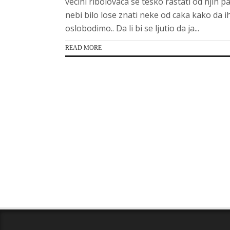
vecini ribolovaca se tesko rastati od njih p
nebi bilo lose znati neke od caka kako da i
oslobodimo.. Da li bi se ljutio da ja...
READ MORE