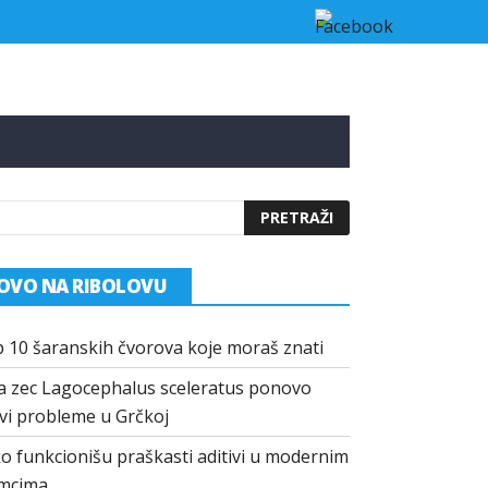
 u Grčkoj
Kako funkcionišu praškasti aditivi u modernim mamci
OVO NA RIBOLOVU
 10 šaranskih čvorova koje moraš znati
a zec Lagocephalus sceleratus ponovo
vi probleme u Grčkoj
o funkcionišu praškasti aditivi u modernim
mcima