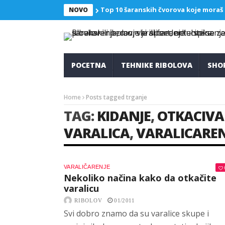
Top 10 šaranskih čvorova koje moraš
NOVO
POCETNA
TEHNIKE RIBOLOVA
SHO
Home
Posts tagged trganje
TAG:
KIDANJE
,
OTKACIVA
VARALICA
,
VARALICAREN
VARALIČARENJE
Nekoliko načina kako da otkačite
varalicu
RIBOLOV
01/2011
Svi dobro znamo da su varalice skupe i