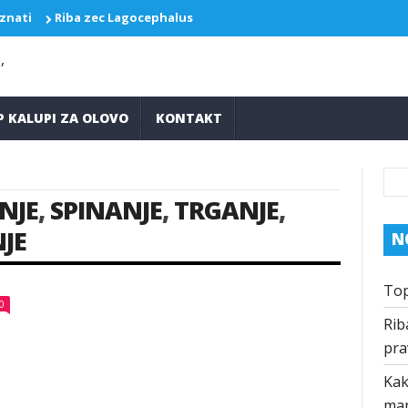
 znati
Riba zec Lagocephalus sceleratus ponovo pravi probleme
P KALUPI ZA OLOVO
KONTAKT
NJE
,
SPINANJE
,
TRGANJE
,
JE
N
Top
0
Rib
pra
Kak
ma