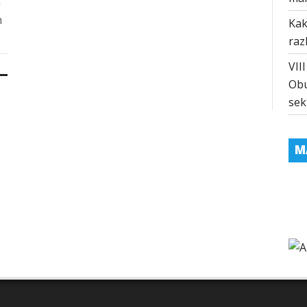
a
h
Kak
raz
VII
Obu
sek
M