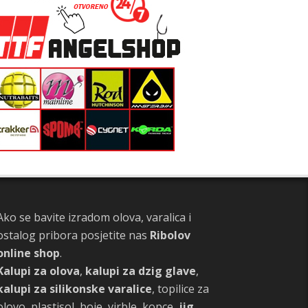
Ako se bavite izradom olova, varalica i
ostalog pribora posjetite nas
Ribolov
online shop
.
Kalupi za olova
,
kalupi za dzig glave
,
kalupi za silikonske varalice
, topilice za
olovo, plastisol, boje, virble, kopce,
jig