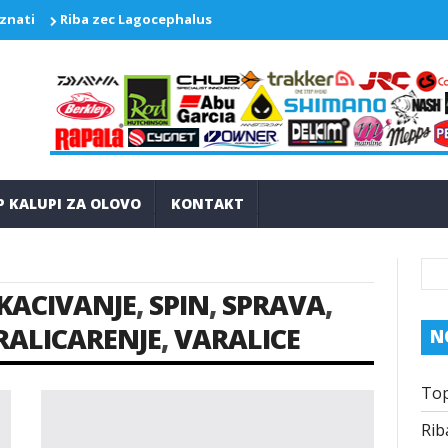
 znati
Riba zec Lagocephalus sceleratus ponovo pravi probleme
P KALUPI ZA OLOVO
KONTAKT
KACIVANJE
,
SPIN
,
SPRAVA
,
RALICARENJE
,
VARALICE
N
Top
Rib