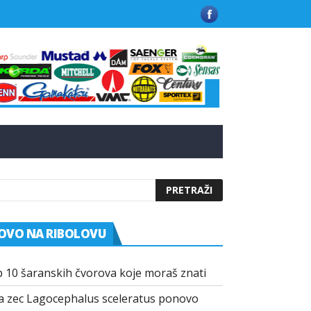
 u Grčkoj
Kako funkcionišu praškasti aditivi u modernim mamci
OVO NA RIBOLOVU
 10 šaranskih čvorova koje moraš znati
a zec Lagocephalus sceleratus ponovo