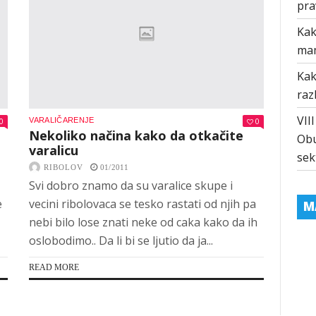
pra
Kak
ma
Kak
raz
VII
0
VARALIČARENJE
0
Nekoliko načina kako da otkačite
Obu
varalicu
sek
RIBOLOV
01/2011
Svi dobro znamo da su varalice skupe i
e
vecini ribolovaca se tesko rastati od njih pa
M
nebi bilo lose znati neke od caka kako da ih
oslobodimo.. Da li bi se ljutio da ja...
READ MORE