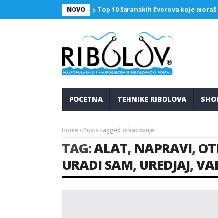
Top 10 šaranskih čvorova koje moraš
NOVO
POCETNA
TEHNIKE RIBOLOVA
SHO
Home
Posts tagged otkacivanje
TAG:
ALAT
,
NAPRAVI
,
OT
URADI SAM
,
UREDJAJ
,
VA