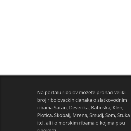
Na portalu ribolov mozete pronaci veliki
broj ribolovackih clanaka o slatkovodnim
ribama Saran, Deverika, Babuska, Klen,
Plotica, Skobalj, Mrena, Smudj, Som, Stuka
itd., ali i o morskim ribama o kojima pisu
ribolovci.