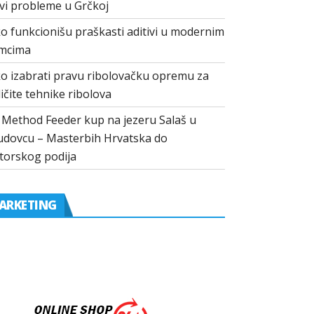
vi probleme u Grčkoj
o funkcionišu praškasti aditivi u modernim
mcima
o izabrati pravu ribolovačku opremu za
ličite tehnike ribolova
I Method Feeder kup na jezeru Salaš u
dovcu – Masterbih Hrvatska do
torskog podija
ARKETING