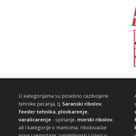
U kategorijama su posebno razdvojene
tehnike pecanja, tj.
Saranski ribolov
,
feeder tehnika
,
plovkarenje
,
varalicarenje
- spinanje,
morski ribolov
,
ali i kategorije o mamcima, ribolovacke
price i reportaze, zanimljivosti i clanci o