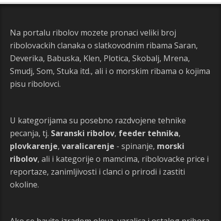
Na portalu ribolov mozete pronaci veliki broj
ribolovackih clanaka o slatkovodnim ribama Saran,
Deverika, Babuska, Klen, Plotica, Skobalj, Mrena,
Smudj, Som, Stuka itd., ali i o morskim ribama o kojima
pisu ribolovci.
U kategorijama su posebno razdvojene tehnike
pecanja, tj.
Saranski ribolov
,
feeder tehnika
,
plovkarenje
,
varalicarenje
- spinanje,
morski
ribolov
, ali i kategorije o mamcima, ribolovacke price i
reportaze, zanimljivosti i clanci o prirodi i zastiti
okoline.
Ako se bavite izradom olova, varalica i ostalog pribora