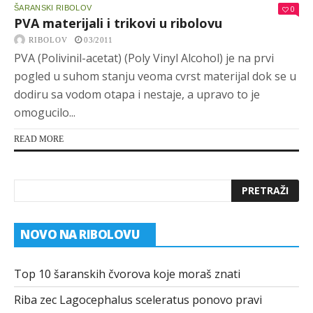
ŠARANSKI RIBOLOV
0
PVA materijali i trikovi u ribolovu
RIBOLOV
03/2011
PVA (Polivinil-acetat) (Poly Vinyl Alcohol) je na prvi
pogled u suhom stanju veoma cvrst materijal dok se u
dodiru sa vodom otapa i nestaje, a upravo to je
omogucilo...
READ MORE
NOVO NA RIBOLOVU
Top 10 šaranskih čvorova koje moraš znati
Riba zec Lagocephalus sceleratus ponovo pravi