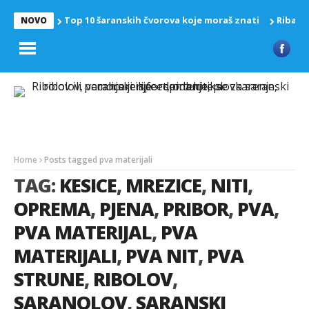
Top 10 šaranskih čvorova koje moraš znati
Riba z
NOVO
Home
Posts tagged pva materijali
TAG:
KESICE
,
MREZICE
,
NITI
,
OPREMA
,
PJENA
,
PRIBOR
,
PVA
,
PVA MATERIJAL
,
PVA
MATERIJALI
,
PVA NIT
,
PVA
STRUNE
,
RIBOLOV
,
SARANOLOV
,
SARANSKI