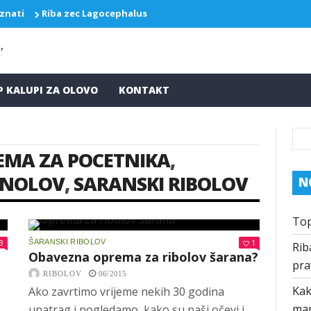
 znati
Riba zec Lagocephalus sceleratus ponovo pravi probleme
P KALUPI ZA OLOVO
KONTAKT
EMA ZA POCETNIKA
,
ANOLOV
,
SARANSKI RIBOLOV
N
Top
3
ŠARANSKI RIBOLOV
1
Rib
Obavezna oprema za ribolov šarana?
pra
RIBOLOV
06/2015
Kak
Ako zavrtimo vrijeme nekih 30 godina
ma
unatrag i pogledamo, kako su naši očevi i