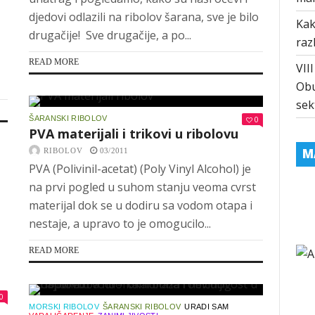
djedovi odlazili na ribolov šarana, sve je bilo
Kak
drugačije! Sve drugačije, a po...
raz
READ MORE
VII
Obu
sek
ŠARANSKI RIBOLOV
0
PVA materijali i trikovi u ribolovu
M
RIBOLOV
03/2011
PVA (Polivinil-acetat) (Poly Vinyl Alcohol) je
na prvi pogled u suhom stanju veoma cvrst
materijal dok se u dodiru sa vodom otapa i
nestaje, a upravo to je omogucilo...
READ MORE
0
MORSKI RIBOLOV
ŠARANSKI RIBOLOV
URADI SAM