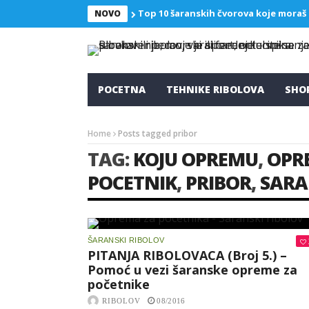
Top 10 šaranskih čvorova koje moraš
NOVO
POCETNA
TEHNIKE RIBOLOVA
SHO
Home
Posts tagged pribor
TAG:
KOJU OPREMU
,
OPR
POCETNIK
,
PRIBOR
,
SAR
ŠARANSKI RIBOLOV
PITANJA RIBOLOVACA (Broj 5.) –
Pomoć u vezi šaranske opreme za
početnike
RIBOLOV
08/2016