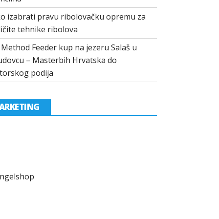
o izabrati pravu ribolovačku opremu za
ličite tehnike ribolova
I Method Feeder kup na jezeru Salaš u
dovcu – Masterbih Hrvatska do
torskog podija
ARKETING