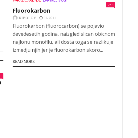
VARALIČARENJE
ZANIMLJIVOSTI
5
Fluorokarbon
RIBOLOV
02/2011
Fluorokarbon (fluorocarbon) se pojavio
devedesetih godina, naizgled slican obicnom
najlonu monofilu, ali dosta toga se razlikuje
izmedju njih jer je fluorokarbon skoro...
READ MORE
0
a