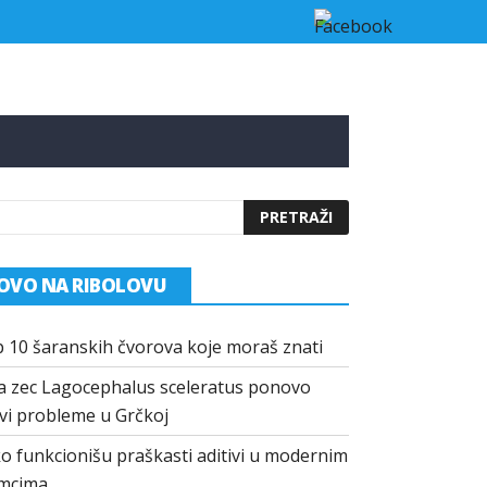
 u Grčkoj
Kako funkcionišu praškasti aditivi u modernim mamci
OVO NA RIBOLOVU
 10 šaranskih čvorova koje moraš znati
a zec Lagocephalus sceleratus ponovo
vi probleme u Grčkoj
o funkcionišu praškasti aditivi u modernim
mcima