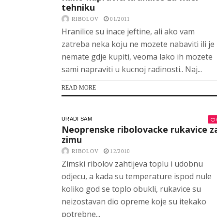
tehniku
RIBOLOV
01/2011
Hranilice su inace jeftine, ali ako vam
zatreba neka koju ne mozete nabaviti ili je
nemate gdje kupiti, veoma lako ih mozete
sami napraviti u kucnoj radinosti.. Naj...
READ MORE
URADI SAM
Neoprenske ribolovacke rukavice z
zimu
RIBOLOV
12/2010
Zimski ribolov zahtijeva toplu i udobnu
odjecu, a kada su temperature ispod nule
koliko god se toplo obukli, rukavice su
neizostavan dio opreme koje su itekako
potrebne...