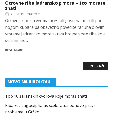
Otrovne ribe Jadranskog mora – što morate
znati!
RIBOLOV
07/2025
Otrovne ribe su veoma učestali gosti na udici ili pod
nogom kupača pa obavezno povedite računa o ovim
vrstama.Jadransko more skriva brojne vrste riba koje
su iznimno...
READ MORE
NOVO NA RIBOLOVU
Top 10 šaranskih čvorova koje moraš znati
Riba zec Lagocephalus sceleratus ponovo pravi
probleme u Grčkoj