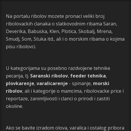
Na portalu ribolov mozete pronaci veliki broj
ribolovackih clanaka o slatkovodnim ribama Saran,
Deverika, Babuska, Klen, Plotica, Skobalj, Mrena,
Smudj, Som, Stuka itd., ali i o morskim ribama o kojima
pisu ribolovci.
U kategorijama su posebno razdvojene tehnike
pecanja, tj.
Saranski ribolov
,
feeder tehnika
,
plovkarenje
,
varalicarenje
- spinanje,
morski
ribolov
, ali i kategorije o mamcima, ribolovacke price i
reportaze, zanimljivosti i clanci o prirodi i zastiti
okoline.
Ako se bavite izradom olova, varalica i ostalog pribora