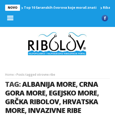
Top 10 šaranskih čvorova koje moraš znati
Riba z
NOVO
Home
Posts tagged otrovne ribe
TAG:
ALBANIJA MORE
,
CRNA
GORA MORE
,
EGEJSKO MORE
,
GRČKA RIBOLOV
,
HRVATSKA
MORE
,
INVAZIVNE RIBE