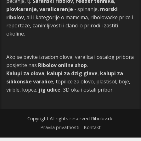
pecanja, tj.
Saranski ribolov
,
feeder tehnika
,
plovkarenje
,
varalicarenje
- spinanje,
morski
ribolov
, ali i kategorije o mamcima, ribolovacke price i
reportaze, zanimljivosti i clanci o prirodi i zastiti
okoline.
Ako se bavite izradom olova, varalica i ostalog pribora
posjetite nas
Ribolov online shop
.
Kalupi za olova
,
kalupi za dzig glave
,
kalupi za
silikonske varalice
, topilice za olovo, plastisol, boje,
virble, kopce,
jig udice
, 3D oka i ostali pribor.
Copyright All rights reserved Ribolov.de
Pravila privatnosti
Kontakt