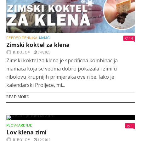
FEEDER TEHNIKA
MAMCI
14
Zimski koktel za klena
RIBOLOV
04/2023
Zimski koktel za klena je specificna kombinacija
mamaca koja se veoma dobro pokazala i zimi u
ribolovu krupnijih primjeraka ove ribe. Iako je
kalendarski Proljece, mi...
READ MORE
PLOVKARENJE
1
Lov klena zimi
RIBOLOV
12/2010