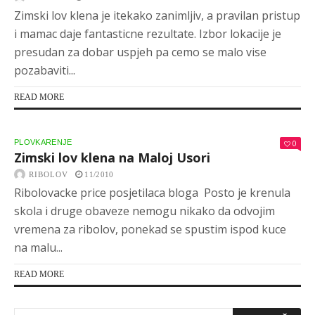
Zimski lov klena je itekako zanimljiv, a pravilan pristup
i mamac daje fantasticne rezultate. Izbor lokacije je
presudan za dobar uspjeh pa cemo se malo vise
pozabaviti...
READ MORE
PLOVKARENJE
0
Zimski lov klena na Maloj Usori
RIBOLOV
11/2010
Ribolovacke price posjetilaca bloga Posto je krenula
skola i druge obaveze nemogu nikako da odvojim
vremena za ribolov, ponekad se spustim ispod kuce
na malu...
READ MORE