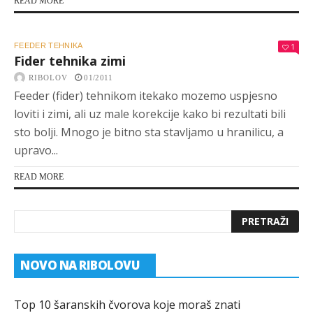
READ MORE
FEEDER TEHNIKA
1
Fider tehnika zimi
RIBOLOV
01/2011
Feeder (fider) tehnikom itekako mozemo uspjesno
loviti i zimi, ali uz male korekcije kako bi rezultati bili
sto bolji. Mnogo je bitno sta stavljamo u hranilicu, a
upravo...
READ MORE
NOVO NA RIBOLOVU
Top 10 šaranskih čvorova koje moraš znati