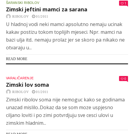
ŠARANSKI RIBOLOV
1
Zimski jeftini mamci za sarana
RIBOLOV
01/2011
U hladnoj vodi neki mamci apsolutno nemaju ucinak
kakav postizu tokom toplijih mjeseci. Npr. mamci na
bazi ulja itd.. nemaju prolaz jer se skoro pa nikako ne
otvaraju u...
READ MORE
VARALIČARENJE
0
Zimski lov soma
RIBOLOV
01/2011
Zimski ribolov soma nije nemoguc kako se godinama
unazad mislilo..Dokaz da se som moze uspjesno
ciljano loviti i po zimi potvrdjuju sve cesci ulovi u
zimskim hladnim...