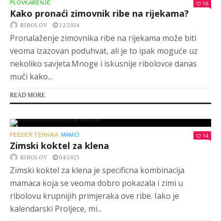
PLOVKARENJE
16
Kako pronaći zimovnik ribe na rijekama?
RIBOLOV
12/2024
Pronalaženje zimovnika ribe na rijekama može biti
veoma izazovan poduhvat, ali je to ipak moguće uz
nekoliko savjeta.Mnoge i iskusnije ribolovce danas
muči kako...
READ MORE
FEEDER TEHNIKA
MAMCI
14
Zimski koktel za klena
RIBOLOV
04/2023
Zimski koktel za klena je specificna kombinacija
mamaca koja se veoma dobro pokazala i zimi u
ribolovu krupnijih primjeraka ove ribe. Iako je
kalendarski Proljece, mi...