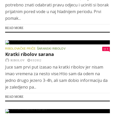
potrebno znati odabrati pravu odjecu i uciniti si borak
prijatnim pored vode u naj hladnijem periodu. Prvi
pomak...
READ MORE
RIBOLOVAČKE PRIČE
ŠARANSKI RIBOLOV
1
Kratki ribolov sarana
RIBOLOV
03/2012
Juce sam prvi put izasao na kratki ribolov jer nisam
imao vremena za nesto vise.Htio sam da odem na
jedno drugo jezero 3-4h, ali sam dobio informaciju da
je zaledjeno pa...
READ MORE