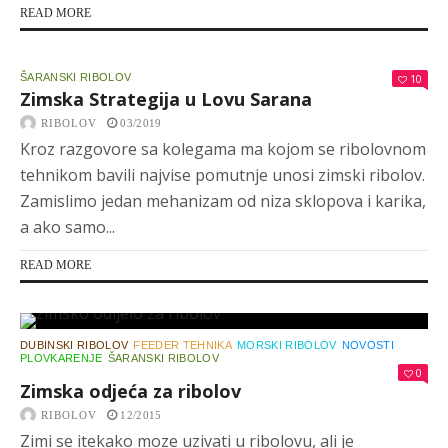
READ MORE
ŠARANSKI RIBOLOV
10
Zimska Strategija u Lovu Sarana
RIBOLOV
03/2019
Kroz razgovore sa kolegama ma kojom se ribolovnom
tehnikom bavili najvise pomutnje unosi zimski ribolov.
Zamislimo jedan mehanizam od niza sklopova i karika,
a ako samo...
READ MORE
DUBINSKI RIBOLOV
FEEDER TEHNIKA
MORSKI RIBOLOV
NOVOSTI
PLOVKARENJE
ŠARANSKI RIBOLOV
0
Zimska odjeća za ribolov
RIBOLOV
12/2015
Zimi se itekako moze uzivati u ribolovu, ali je