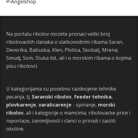
Na portalu ribolov mozete pronaci veliki broj
ribolovackih clanaka o slatkovodnim ribama Saran,
Deverika, Babuska, Klen, Plotica, Skobalj, Mrena,
Smudj, Som, Stuka itd., ali i o morskim ribama o kojima
pisu ribolovci.
U kategorijama su posebno razdvojene tehnike
pecanja, tj.
Saranski ribolov
,
feeder tehnika
,
plovkarenje
,
varalicarenje
- spinanje,
morski
ribolov
, ali i kategorije o mamcima, ribolovacke price i
reportaze, zanimljivosti i clanci o prirodi i zastiti
okoline.