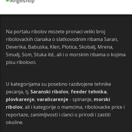
Na portalu ribolov mozete pronaci veliki broj
ribolovackih clanaka o slatkovodnim ribama Saran,
Deverika, Babuska, Klen, Plotica, Skobalj, Mrena,
Smudj, Som, Stuka itd., ali i o morskim ribama o kojima
pisu ribolovci.
U kategorijama su posebno razdvojene tehnike
pecanja, tj.
Saranski ribolov
,
feeder tehnika
,
plovkarenje
,
varalicarenje
- spinanje,
morski
ribolov
, ali i kategorije o mamcima, ribolovacke price i
reportaze, zanimljivosti i clanci o prirodi i zastiti
okoline.