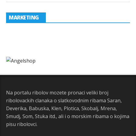
MARKETING
Na portalu ribolov mozete pronaci veliki broj
ribolovackih clanaka o slatkovodnim ribama Saran,
Deverika, Babuska, Klen, Plotica, Skobalj, Mrena,
Smudj, Som, Stuka itd., ali i o morskim ribama o kojima
pisu ribolovci.