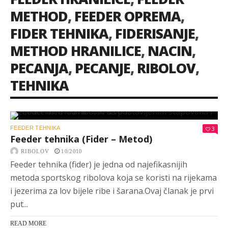
METHOD
,
FEEDER OPREMA
,
FIDER TEHNIKA
,
FIDERISANJE
,
METHOD HRANILICE
,
NACIN
,
PECANJA
,
PECANJE
,
RIBOLOV
,
TEHNIKA
FEEDER TEHNIKA
3
Feeder tehnika (Fider – Metod)
RIBOLOV
10/2010
Feeder tehnika (fider) je jedna od najefikasnijih
metoda sportskog ribolova koja se koristi na rijekama
i jezerima za lov bijele ribe i šarana.Ovaj članak je prvi
put...
READ MORE