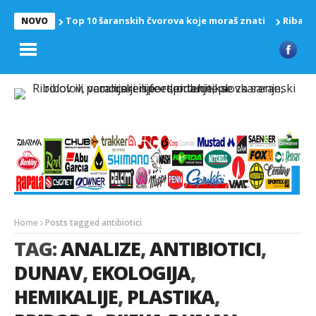
Top 10 šaranskih čvorova koje moraš znati
Riba z
NOVO
Home
Posts tagged antibiotici
TAG:
ANALIZE
,
ANTIBIOTICI
,
DUNAV
,
EKOLOGIJA
,
HEMIKALIJE
,
PLASTIKA
,