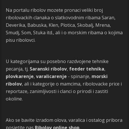
Na portalu ribolov mozete pronaci veliki broj
ribolovackih clanaka o slatkovodnim ribama Saran,
Deverika, Babuska, Klen, Plotica, Skobalj, Mrena,
Smudj, Som, Stuka itd., ali i o morskim ribama o kojima
pisu ribolovci.
U kategorijama su posebno razdvojene tehnike
pecanja, tj.
Saranski ribolov
,
feeder tehnika
,
plovkarenje
,
varalicarenje
- spinanje,
morski
ribolov
, ali i kategorije o mamcima, ribolovacke price i
reportaze, zanimljivosti i clanci o prirodi i zastiti
okoline.
Ako se bavite izradom olova, varalica i ostalog pribora
posjetite nas
Ribolov online shop
.