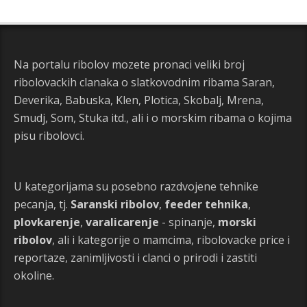
Na portalu ribolov mozete pronaci veliki broj
ribolovackih clanaka o slatkovodnim ribama Saran,
Deverika, Babuska, Klen, Plotica, Skobalj, Mrena,
Smudj, Som, Stuka itd., ali i o morskim ribama o kojima
pisu ribolovci.
U kategorijama su posebno razdvojene tehnike
pecanja, tj.
Saranski ribolov
,
feeder tehnika
,
plovkarenje
,
varalicarenje
- spinanje,
morski
ribolov
, ali i kategorije o mamcima, ribolovacke price i
reportaze, zanimljivosti i clanci o prirodi i zastiti
okoline.