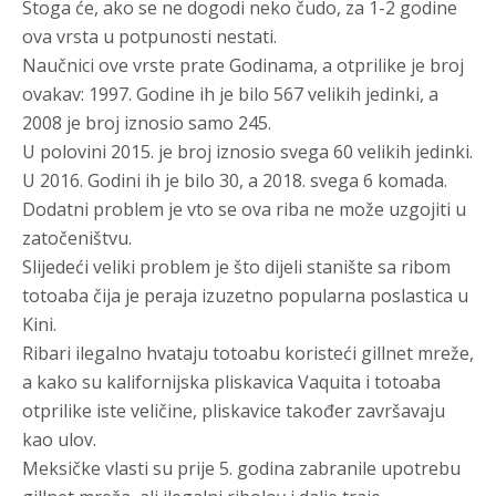
Stoga će, ako se ne dogodi neko čudo, za 1-2 godine
ova vrsta u potpunosti nestati.
Naučnici ove vrste prate Godinama, a otprilike je broj
ovakav: 1997. Godine ih je bilo 567 velikih jedinki, a
2008 je broj iznosio samo 245.
U polovini 2015. je broj iznosio svega 60 velikih jedinki.
U 2016. Godini ih je bilo 30, a 2018. svega 6 komada.
Dodatni problem je vto se ova riba ne može uzgojiti u
zatočeništvu.
Slijedeći veliki problem je što dijeli stanište sa ribom
totoaba čija je peraja izuzetno popularna poslastica u
Kini.
Ribari ilegalno hvataju totoabu koristeći gillnet mreže,
a kako su kalifornijska pliskavica Vaquita i totoaba
otprilike iste veličine, pliskavice također završavaju
kao ulov.
Meksičke vlasti su prije 5. godina zabranile upotrebu