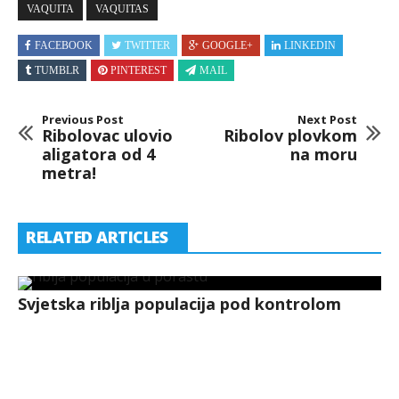
VAQUITA
VAQUITAS
FACEBOOK
TWITTER
GOOGLE+
LINKEDIN
TUMBLR
PINTEREST
MAIL
Previous Post
Next Post
Ribolovac ulovio
Ribolov plovkom
aligatora od 4
na moru
metra!
RELATED ARTICLES
Svjetska riblja populacija pod kontrolom