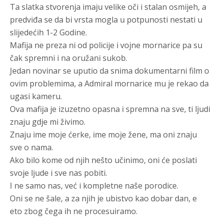
Ta slatka stvorenja imaju velike oči i stalan osmijeh, a
predviđa se da bi vrsta mogla u potpunosti nestati u
slijedećih 1-2 Godine.
Mafija ne preza ni od policije i vojne mornarice pa su
čak spremni i na oružani sukob.
Jedan novinar se uputio da snima dokumentarni film o
ovim problemima, a Admiral mornarice mu je rekao da
ugasi kameru.
Ova mafija je izuzetno opasna i spremna na sve, ti ljudi
znaju gdje mi živimo.
Znaju ime moje ćerke, ime moje žene, ma oni znaju
sve o nama.
Ako bilo kome od njih nešto učinimo, oni će poslati
svoje ljude i sve nas pobiti.
I ne samo nas, već i kompletne naše porodice.
Oni se ne šale, a za njih je ubistvo kao dobar dan, e
eto zbog čega ih ne procesuiramo.