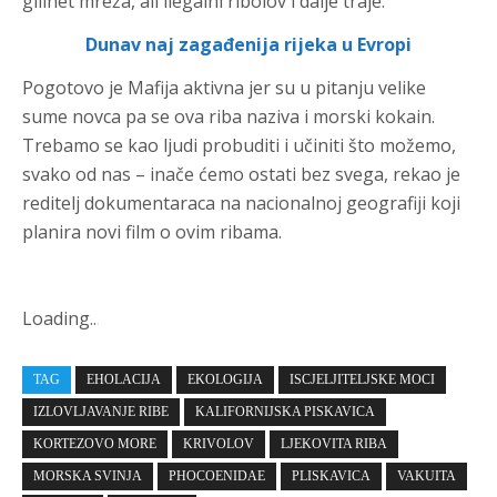
gillnet mreža, ali ilegalni ribolov i dalje traje.
Dunav naj zagađenija rijeka u Evropi
Pogotovo je Mafija aktivna jer su u pitanju velike
sume novca pa se ova riba naziva i morski kokain.
Trebamo se kao ljudi probuditi i učiniti što možemo,
svako od nas – inače ćemo ostati bez svega, rekao je
reditelj dokumentaraca na nacionalnoj geografiji koji
planira novi film o ovim ribama.
Loading
.
.
.
TAG
EHOLACIJA
EKOLOGIJA
ISCJELJITELJSKE MOCI
IZLOVLJAVANJE RIBE
KALIFORNIJSKA PISKAVICA
KORTEZOVO MORE
KRIVOLOV
LJEKOVITA RIBA
MORSKA SVINJA
PHOCOENIDAE
PLISKAVICA
VAKUITA