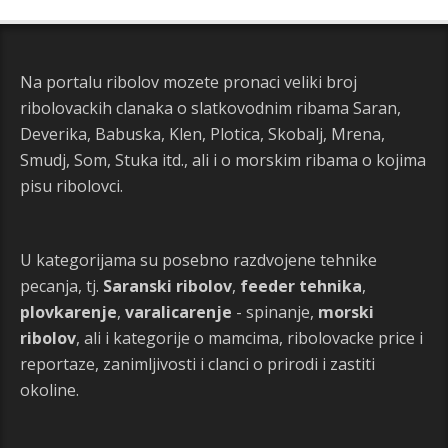
Na portalu ribolov mozete pronaci veliki broj
ribolovackih clanaka o slatkovodnim ribama Saran,
Deverika, Babuska, Klen, Plotica, Skobalj, Mrena,
Smudj, Som, Stuka itd., ali i o morskim ribama o kojima
pisu ribolovci.
U kategorijama su posebno razdvojene tehnike
pecanja, tj.
Saranski ribolov
,
feeder tehnika
,
plovkarenje
,
varalicarenje
- spinanje,
morski
ribolov
, ali i kategorije o mamcima, ribolovacke price i
reportaze, zanimljivosti i clanci o prirodi i zastiti
okoline.