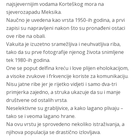
najsjevernijim vodama Korteškog mora na
sjeverozapadu Meksika.
Naučno je uvedena kao vrsta 1950-ih godina, a prvi
zapisi su napravljeni nakon što su pronađeni ostaci
ove ribe na obali.
Vakuita je izuzetno sramežljiva i neuhvatljiva riba,
tako da su prve fotografije njenog života snimljene
tek 1980-ih godina.
One se poput delfina kreću i love plijen eholokacijom,
a visoke zvukove i frkvencije koriste za komunikaciju.
Nisu jatne ribe jer je rijetko vidjeti i samo dva-tri
primjerka zajedno, a struka ukazuje da su i manje
društvene od ostalih vrsta.
Neselektivne su grabljivice, a kako lagano plivaju –
tako se i veoma lagano hrane.
Na ovu vrstu je sprovedeno nekoliko istraživanja, a
njihova populacija se drastično izlovljava.