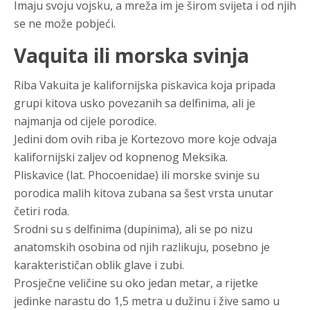
Imaju svoju vojsku, a mreža im je širom svijeta i od njih
se ne može pobjeći.
Vaquita ili morska svinja
Riba Vakuita je kalifornijska piskavica koja pripada
grupi kitova usko povezanih sa delfinima, ali je
najmanja od cijele porodice.
Jedini dom ovih riba je Kortezovo more koje odvaja
kalifornijski zaljev od kopnenog Meksika.
Pliskavice (lat. Phocoenidae) ili morske svinje su
porodica malih kitova zubana sa šest vrsta unutar
četiri roda.
Srodni su s delfinima (dupinima), ali se po nizu
anatomskih osobina od njih razlikuju, posebno je
karakterističan oblik glave i zubi.
Prosječne veličine su oko jedan metar, a rijetke
jedinke narastu do 1,5 metra u dužinu i žive samo u