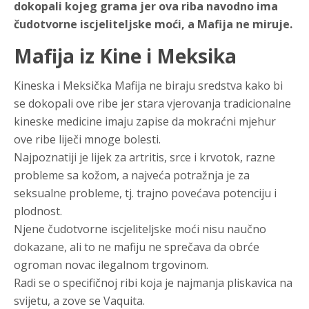
dokopali kojeg grama jer ova riba navodno ima
čudotvorne iscjeliteljske moći, a Mafija ne miruje.
Mafija iz Kine i Meksika
Kineska i Meksička Mafija ne biraju sredstva kako bi
se dokopali ove ribe jer stara vjerovanja tradicionalne
kineske medicine imaju zapise da mokraćni mjehur
ove ribe liječi mnoge bolesti.
Najpoznatiji je lijek za artritis, srce i krvotok, razne
probleme sa kožom, a najveća potražnja je za
seksualne probleme, tj. trajno povećava potenciju i
plodnost.
Njene čudotvorne iscjeliteljske moći nisu naučno
dokazane, ali to ne mafiju ne sprečava da obrće
ogroman novac ilegalnom trgovinom.
Radi se o specifičnoj ribi koja je najmanja pliskavica na
svijetu, a zove se Vaquita.