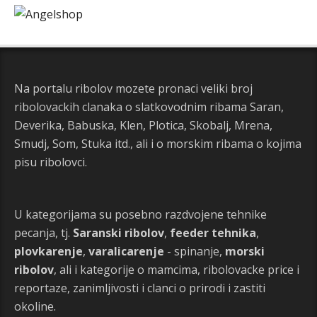
Na portalu ribolov mozete pronaci veliki broj
ribolovackih clanaka o slatkovodnim ribama Saran,
Deverika, Babuska, Klen, Plotica, Skobalj, Mrena,
Smudj, Som, Stuka itd., ali i o morskim ribama o kojima
pisu ribolovci.
U kategorijama su posebno razdvojene tehnike
pecanja, tj.
Saranski ribolov
,
feeder tehnika
,
plovkarenje
,
varalicarenje
- spinanje,
morski
ribolov
, ali i kategorije o mamcima, ribolovacke price i
reportaze, zanimljivosti i clanci o prirodi i zastiti
okoline.