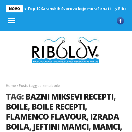
Top 10 šaranskih čvorova koje moraš znati
Riba z
NOVO
Home
Posts tagged zima boile
TAG:
BAZNI MIKSEVI RECEPTI
,
BOILE
,
BOILE RECEPTI
,
FLAMENCO FLAVOUR
,
IZRADA
BOILA
,
JEFTINI MAMCI
,
MAMCI
,