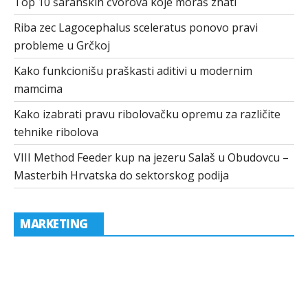
Top 10 šaranskih čvorova koje moraš znati
Riba zec Lagocephalus sceleratus ponovo pravi
probleme u Grčkoj
Kako funkcionišu praškasti aditivi u modernim
mamcima
Kako izabrati pravu ribolovačku opremu za različite
tehnike ribolova
VIII Method Feeder kup na jezeru Salaš u Obudovcu –
Masterbih Hrvatska do sektorskog podija
MARKETING