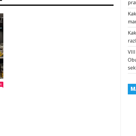
pra
Kak
ma
Kak
raz
VII
Obu
sek
4
M
m