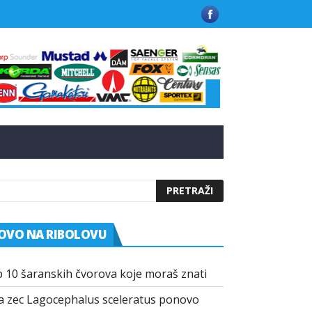
ti aditivi u modernim mamcima
Kako izabrati pravu ribolovačku
OVO NA RIBOLOVU
 10 šaranskih čvorova koje moraš znati
a zec Lagocephalus sceleratus ponovo