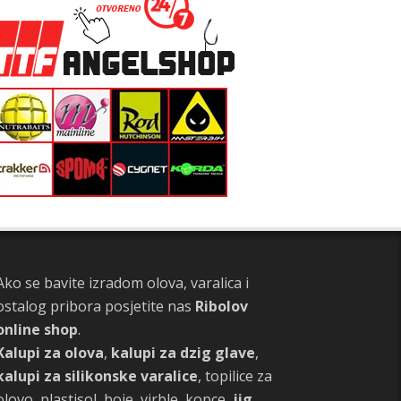
Ako se bavite izradom olova, varalica i
ostalog pribora posjetite nas
Ribolov
online shop
.
Kalupi za olova
,
kalupi za dzig glave
,
kalupi za silikonske varalice
, topilice za
olovo, plastisol, boje, virble, kopce,
jig