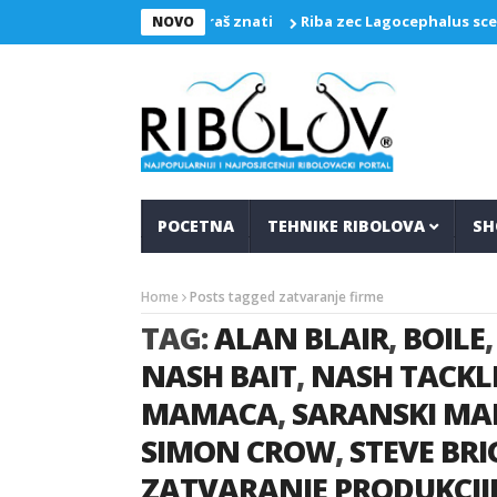
aranskih čvorova koje moraš znati
Riba zec Lagocephalus scele
NOVO
POCETNA
TEHNIKE RIBOLOVA
SH
Home
Posts tagged zatvaranje firme
TAG:
ALAN BLAIR
,
BOILE
NASH BAIT
,
NASH TACKL
MAMACA
,
SARANSKI MA
SIMON CROW
,
STEVE BRI
ZATVARANJE PRODUKCIJ