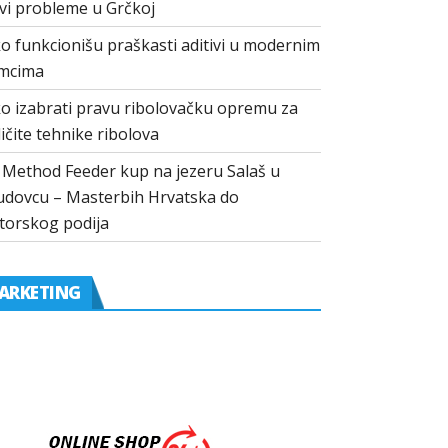
vi probleme u Grčkoj
o funkcionišu praškasti aditivi u modernim
mcima
o izabrati pravu ribolovačku opremu za
ličite tehnike ribolova
I Method Feeder kup na jezeru Salaš u
dovcu – Masterbih Hrvatska do
torskog podija
ARKETING