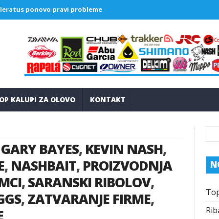
ratus ponovo pravi probleme u Grčkoj
Kako funkcionišu praškas
OP KALUPI ZA OLOVO
KONTAKT
,
GARY BAYES
,
KEVIN NASH
,
E
,
NASHBAIT
,
PROIZVODNJA
N
MCI
,
SARANSKI RIBOLOV
,
Top
GGS
,
ZATVARANJE FIRME
,
Rib
E