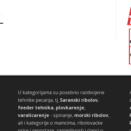
U kategorijama su posebno razdvojene
tehnike pecanja, tj.
Saranski ribolov
,
feeder tehnika
,
plovkarenje
,
varalicarenje
- spinanje,
morski ribolov
,
ali i kategorije o mamcima, ribolovacke
price i reportaze, zanimljivosti i clanci o