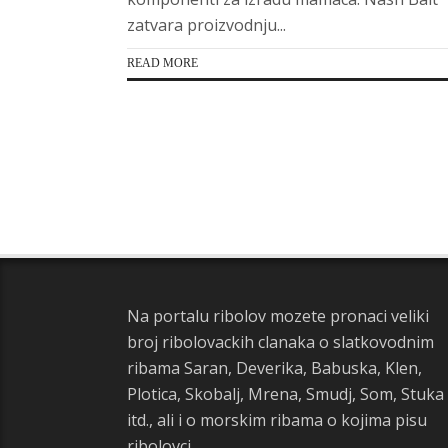
zatvara proizvodnju...
READ MORE
Na portalu ribolov mozete pronaci veliki
broj ribolovackih clanaka o slatkovodnim
ribama Saran, Deverika, Babuska, Klen,
Plotica, Skobalj, Mrena, Smudj, Som, Stuka
itd., ali i o morskim ribama o kojima pisu
ribolovci.