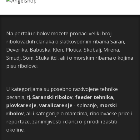
Na portalu ribolov mozete pronaci veliki broj
ribolovackih clanaka o slatkovodnim ribama Saran,
Deverika, Babuska, Klen, Plotica, Skobalj, Mrena,
Smudj, Som, Stuka itd., ali i o morskim ribama o kojima
pisu ribolovci.
U kategorijama su posebno razdvojene tehnike
pecanja, tj.
Saranski ribolov
,
feeder tehnika
,
plovkarenje
,
varalicarenje
- spinanje,
morski
ribolov
, ali i kategorije o mamcima, ribolovacke price i
reportaze, zanimljivosti i clanci o prirodi i zastiti
okoline.