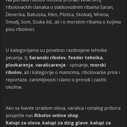
ribolovackih clanaka o slatkovodnim ribama Saran,
Deverika, Babuska, Klen, Plotica, Skobalj, Mrena,
Smudj, Som, Stuka itd., ali i o morskim ribama o kojima
pisu ribolovci.
U kategorijama su posebno razdvojene tehnike
pecanja, tj.
Saranski ribolov
,
feeder tehnika
,
plovkarenje
,
varalicarenje
- spinanje,
morski
ribolov
, ali i kategorije o mamcima, ribolovacke price i
reportaze, zanimljivosti i clanci o prirodi i zastiti
okoline.
Ako se bavite izradom olova, varalica i ostalog pribora
posjetite nas
Ribolov online shop
.
Kalupi za olova
,
kalupi za dzig glave
,
kalupi za