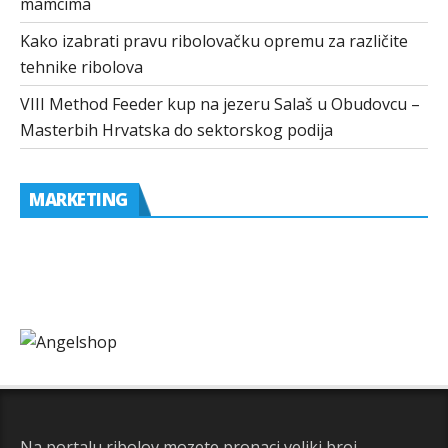
mamcima
Kako izabrati pravu ribolovačku opremu za različite
tehnike ribolova
VIII Method Feeder kup na jezeru Salaš u Obudovcu –
Masterbih Hrvatska do sektorskog podija
MARKETING
Na portalu ribolov mozete pronaci veliki broj