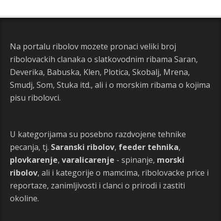
Na portalu ribolov mozete pronaci veliki broj
ribolovackih clanaka o slatkovodnim ribama Saran,
Deverika, Babuska, Klen, Plotica, Skobalj, Mrena,
Smudj, Som, Stuka itd., ali i o morskim ribama o kojima
pisu ribolovci.
U kategorijama su posebno razdvojene tehnike
pecanja, tj.
Saranski ribolov
,
feeder tehnika
,
plovkarenje
,
varalicarenje
- spinanje,
morski
ribolov
, ali i kategorije o mamcima, ribolovacke price i
reportaze, zanimljivosti i clanci o prirodi i zastiti
okoline.