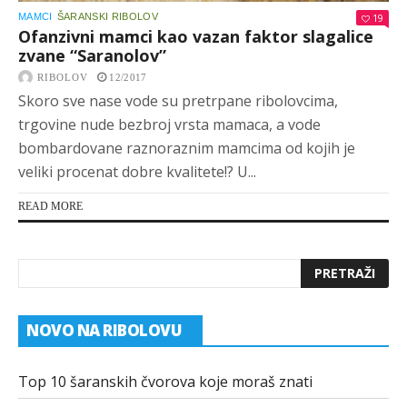
MAMCI
ŠARANSKI RIBOLOV
19
Ofanzivni mamci kao vazan faktor slagalice
zvane “Saranolov”
RIBOLOV
12/2017
Skoro sve nase vode su pretrpane ribolovcima,
trgovine nude bezbroj vrsta mamaca, a vode
bombardovane raznoraznim mamcima od kojih je
veliki procenat dobre kvalitete!? U...
READ MORE
NOVO NA RIBOLOVU
Top 10 šaranskih čvorova koje moraš znati