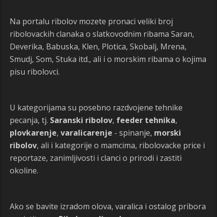
Na portalu ribolov mozete pronaci veliki broj
ribolovackih clanaka o slatkovodnim ribama Saran,
Deverika, Babuska, Klen, Plotica, Skobalj, Mrena,
Smudj, Som, Stuka itd., ali i o morskim ribama o kojima
pisu ribolovci.
U kategorijama su posebno razdvojene tehnike
pecanja, tj.
Saranski ribolov
,
feeder tehnika
,
plovkarenje
,
varalicarenje
- spinanje,
morski
ribolov
, ali i kategorije o mamcima, ribolovacke price i
reportaze, zanimljivosti i clanci o prirodi i zastiti
okoline.
Ako se bavite izradom olova, varalica i ostalog pribora