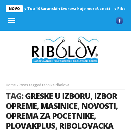
Top 10 šaranskih čvorova koje moraš znati
Riba z
NOVO
Home
Posts tagged tehnike ribolova
TAG:
GRESKE U IZBORU
,
IZBOR
OPREME
,
MASINICE
,
NOVOSTI
,
OPREMA ZA POCETNIKE
,
PLOVAKPLUS
,
RIBOLOVACKA