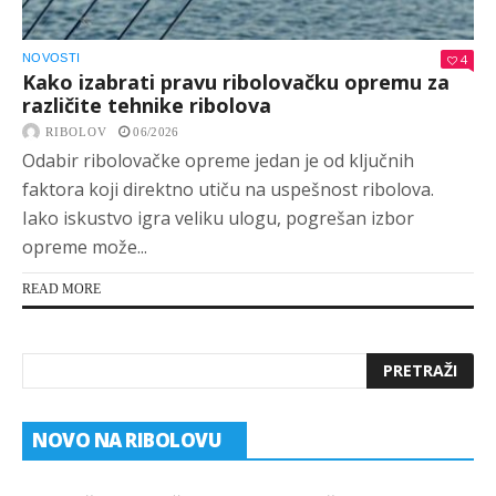
NOVOSTI
4
Kako izabrati pravu ribolovačku opremu za
različite tehnike ribolova
RIBOLOV
06/2026
Odabir ribolovačke opreme jedan je od ključnih
faktora koji direktno utiču na uspešnost ribolova.
Iako iskustvo igra veliku ulogu, pogrešan izbor
opreme može...
READ MORE
NOVO NA RIBOLOVU