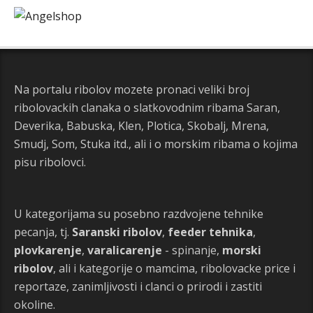
Na portalu ribolov mozete pronaci veliki broj
ribolovackih clanaka o slatkovodnim ribama Saran,
Deverika, Babuska, Klen, Plotica, Skobalj, Mrena,
Smudj, Som, Stuka itd., ali i o morskim ribama o kojima
pisu ribolovci.
U kategorijama su posebno razdvojene tehnike
pecanja, tj.
Saranski ribolov
,
feeder tehnika
,
plovkarenje
,
varalicarenje
- spinanje,
morski
ribolov
, ali i kategorije o mamcima, ribolovacke price i
reportaze, zanimljivosti i clanci o prirodi i zastiti
okoline.