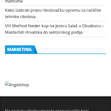
mamcima
Kako izabrati pravu ribolovačku opremu za različite
tehnike ribolova
VIII Method Feeder kup na jezeru Salaš u Obudovcu –
Masterbih Hrvatska do sektorskog podija
MARKETING
Na portalu ribolov mozete pronaci veliki broj