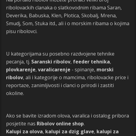
ribolovackih clanaka o slatkovodnim ribama Saran,
Deverika, Babuska, Klen, Plotica, Skobalj, Mrena,
Smudj, Som, Stuka itd., ali i o morskim ribama o kojima
pisu ribolovci.
U kategorijama su posebno razdvojene tehnike
pecanja, tj.
Saranski ribolov
,
feeder tehnika
,
plovkarenje
,
varalicarenje
- spinanje,
morski
ribolov
, ali i kategorije o mamcima, ribolovacke price i
reportaze, zanimljivosti i clanci o prirodi i zastiti
okoline.
Ako se bavite izradom olova, varalica i ostalog pribora
posjetite nas
Ribolov online shop
.
Kalupi za olova
,
kalupi za dzig glave
,
kalupi za