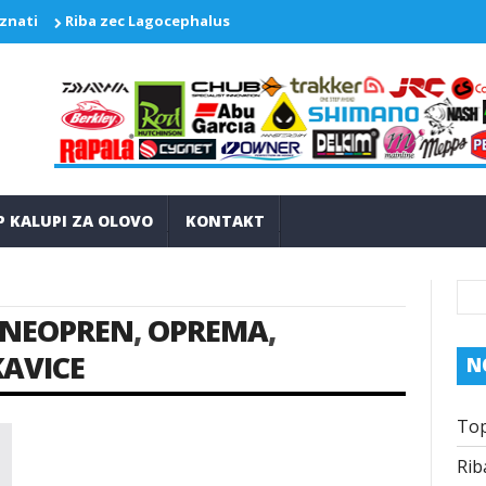
 znati
Riba zec Lagocephalus sceleratus ponovo pravi probleme
P KALUPI ZA OLOVO
KONTAKT
NEOPREN
,
OPREMA
,
AVICE
N
Top
Rib