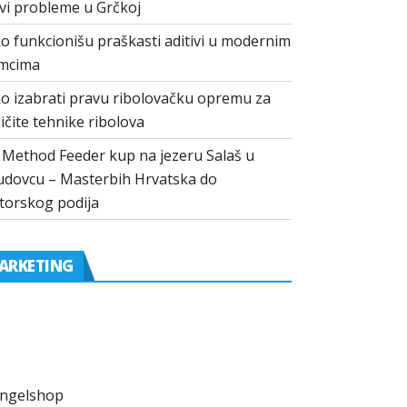
vi probleme u Grčkoj
o funkcionišu praškasti aditivi u modernim
mcima
o izabrati pravu ribolovačku opremu za
ličite tehnike ribolova
I Method Feeder kup na jezeru Salaš u
dovcu – Masterbih Hrvatska do
torskog podija
ARKETING