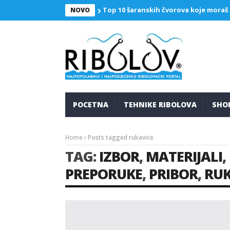
Top 10 šaranskih čvorova koje moraš
NOVO
POCETNA
TEHNIKE RIBOLOVA
SHO
Home
Posts tagged rukavice
TAG:
IZBOR
,
MATERIJALI
,
PREPORUKE
,
PRIBOR
,
RUK