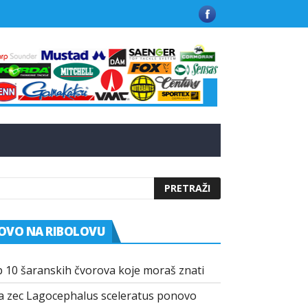
 u Grčkoj
Kako funkcionišu praškasti aditivi u modernim mamci
OVO NA RIBOLOVU
 10 šaranskih čvorova koje moraš znati
a zec Lagocephalus sceleratus ponovo