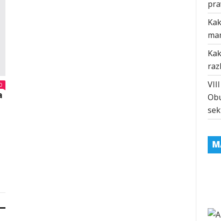
pra
Kak
ma
Kak
raz
VII
0
a
Obu
sek
M