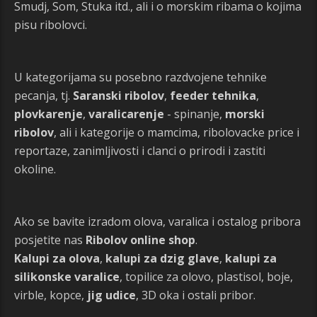
Smudj, Som, Stuka itd., ali i o morskim ribama o kojima
pisu ribolovci.
U kategorijama su posebno razdvojene tehnike
pecanja, tj.
Saranski ribolov
,
feeder tehnika
,
plovkarenje
,
varalicarenje
- spinanje,
morski
ribolov
, ali i kategorije o mamcima, ribolovacke price i
reportaze, zanimljivosti i clanci o prirodi i zastiti
okoline.
Ako se bavite izradom olova, varalica i ostalog pribora
posjetite nas
Ribolov online shop
.
Kalupi za olova
,
kalupi za dzig glave
,
kalupi za
silikonske varalice
, topilice za olovo, plastisol, boje,
virble, kopce,
jig udice
, 3D oka i ostali pribor.