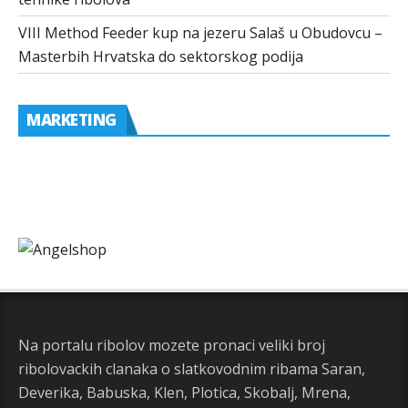
VIII Method Feeder kup na jezeru Salaš u Obudovcu –
Masterbih Hrvatska do sektorskog podija
MARKETING
Na portalu ribolov mozete pronaci veliki broj
ribolovackih clanaka o slatkovodnim ribama Saran,
Deverika, Babuska, Klen, Plotica, Skobalj, Mrena,