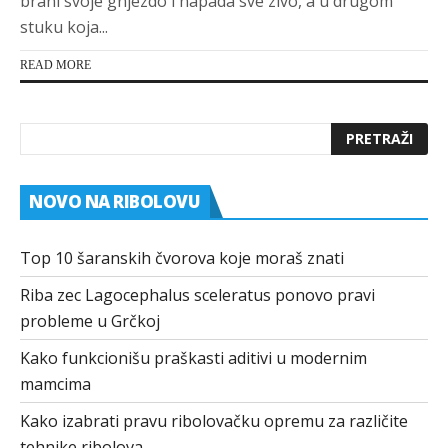
brani svoje gnjezdo i napada sve zivo, a u drugom
stuku koja...
READ MORE
NOVO NA RIBOLOVU
Top 10 šaranskih čvorova koje moraš znati
Riba zec Lagocephalus sceleratus ponovo pravi
probleme u Grčkoj
Kako funkcionišu praškasti aditivi u modernim
mamcima
Kako izabrati pravu ribolovačku opremu za različite
tehnike ribolova