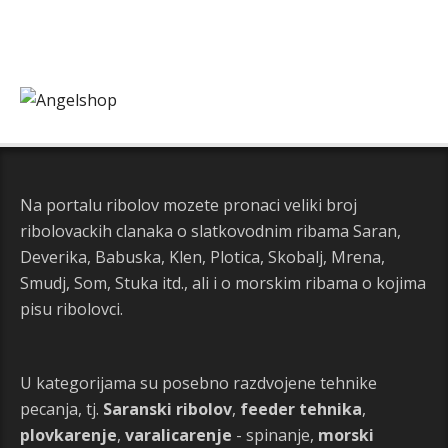
Na portalu ribolov mozete pronaci veliki broj
ribolovackih clanaka o slatkovodnim ribama Saran,
Deverika, Babuska, Klen, Plotica, Skobalj, Mrena,
Smudj, Som, Stuka itd., ali i o morskim ribama o kojima
pisu ribolovci.
U kategorijama su posebno razdvojene tehnike
pecanja, tj.
Saranski ribolov
,
feeder tehnika
,
plovkarenje
,
varalicarenje
- spinanje,
morski