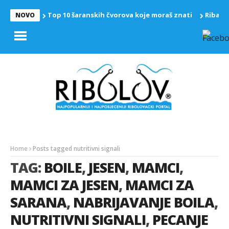
Top 10 šaranskih čvorova koje moraš znati
Riba z
NOVO
Home
Posts tagged nutritivni signali
TAG:
BOILE
,
JESEN
,
MAMCI
,
MAMCI ZA JESEN
,
MAMCI ZA
SARANA
,
NABRIJAVANJE BOILA
,
NUTRITIVNI SIGNALI
,
PECANJE