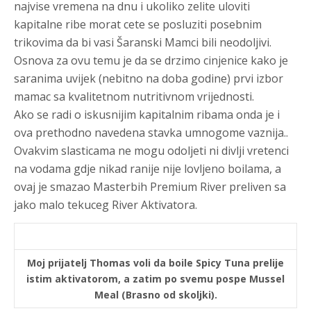
najvise vremena na dnu i ukoliko zelite uloviti
kapitalne ribe morat cete se posluziti posebnim
trikovima da bi vasi Šaranski Mamci bili neodoljivi.
Osnova za ovu temu je da se drzimo cinjenice kako je
saranima uvijek (nebitno na doba godine) prvi izbor
mamac sa kvalitetnom nutritivnom vrijednosti.
Ako se radi o iskusnijim kapitalnim ribama onda je i
ova prethodno navedena stavka umnogome vaznija..
Ovakvim slasticama ne mogu odoljeti ni divlji vretenci
na vodama gdje nikad ranije nije lovljeno boilama, a
ovaj je smazao Masterbih Premium River preliven sa
jako malo tekuceg River Aktivatora.
Moj prijatelj Thomas voli da boile Spicy Tuna prelije
istim aktivatorom, a zatim po svemu pospe Mussel
Meal (Brasno od skoljki).