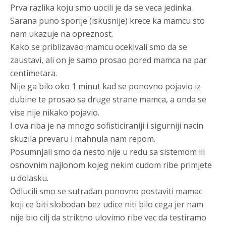
Prva razlika koju smo uocili je da se veca jedinka
Sarana puno sporije (iskusnije) krece ka mamcu sto
nam ukazuje na opreznost.
Kako se priblizavao mamcu ocekivali smo da se
zaustavi, ali on je samo prosao pored mamca na par
centimetara.
Nije ga bilo oko 1 minut kad se ponovno pojavio iz
dubine te prosao sa druge strane mamca, a onda se
vise nije nikako pojavio.
I ova riba je na mnogo sofisticiraniji i sigurniji nacin
skuzila prevaru i mahnula nam repom.
Posumnjali smo da nesto nije u redu sa sistemom ili
osnovnim najlonom kojeg nekim cudom ribe primjete
u dolasku.
Odlucili smo se sutradan ponovno postaviti mamac
koji ce biti slobodan bez udice niti bilo cega jer nam
nije bio cilj da striktno ulovimo ribe vec da testiramo