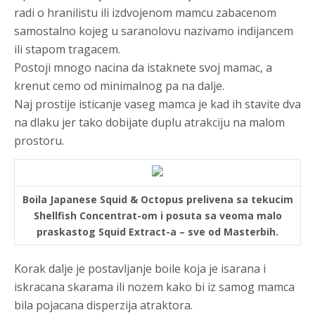
radi o hranilistu ili izdvojenom mamcu zabacenom
samostalno kojeg u saranolovu nazivamo indijancem
ili stapom tragacem.
Postoji mnogo nacina da istaknete svoj mamac, a
krenut cemo od minimalnog pa na dalje.
Naj prostije isticanje vaseg mamca je kad ih stavite dva
na dlaku jer tako dobijate duplu atrakciju na malom
prostoru.
Boila Japanese Squid & Octopus prelivena sa tekucim
Shellfish Concentrat-om i posuta sa veoma malo
praskastog Squid Extract-a – sve od Masterbih.
Korak dalje je postavljanje boile koja je isarana i
iskracana skarama ili nozem kako bi iz samog mamca
bila pojacana disperzija atraktora.