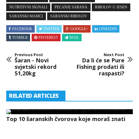
NUTRITIVNI SIGNALI
PECANJE SARANA
RIBOLOV U JESEN
SARANSKI MAMCI
SARANSKI RIBOLOV
FACEBOOK
TWITTER
GOOGLE+
LINKEDIN
TUMBLR
PINTEREST
MAIL
Previous Post
Next Post
Šaran - Novi
Da li će se Pure
svjetski rekord
Fishing prodati ili
51,20kg
raspasti?
RELATED ARTICLES
Top 10 šaranskih čvorova koje moraš znati