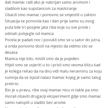
dali mamac radi ako je nabrijan samo aromom i
sladilom kao supstancom za maskiranje.
Ubacili smo mamac i ponovno se smjestili u zaklon.
Situacija se ponovila kao i dan prije samo su ovog
puta bile tri posjete jata riba koje su sve prisle i
odmah pobjegle od mamca.
Pocela je padati noc i povukli smo se u sator do jutra,
a onda ponovno dosli na mjesto da vidimo sto se
desava.
Mamca nije bilo, mislili smo da je pojeden.
Htjeli smo se uvjeriti u to i prisli smo veoma blizu kad
je kolega rekao da na dnu vidi malu neravninu za koju
sumnja da se ispod nalazi mamac kojeg je samo talog
prekrio.
Bio je u pravu, ribe ovaj mamac nisu ni takle pa smo
morali obaviti drugaciji eksperiment gdje smo mamac
samo natopili u sladilo bez arome.