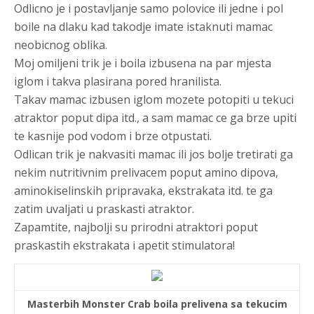
Odlicno je i postavljanje samo polovice ili jedne i pol
boile na dlaku kad takodje imate istaknuti mamac
neobicnog oblika.
Moj omiljeni trik je i boila izbusena na par mjesta
iglom i takva plasirana pored hranilista.
Takav mamac izbusen iglom mozete potopiti u tekuci
atraktor poput dipa itd., a sam mamac ce ga brze upiti
te kasnije pod vodom i brze otpustati.
Odlican trik je nakvasiti mamac ili jos bolje tretirati ga
nekim nutritivnim prelivacem poput amino dipova,
aminokiselinskih pripravaka, ekstrakata itd. te ga
zatim uvaljati u praskasti atraktor.
Zapamtite, najbolji su prirodni atraktori poput
praskastih ekstrakata i apetit stimulatora!
Masterbih Monster Crab boila prelivena sa tekucim