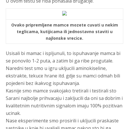
U ovom testu se riba ponasala drugacije.
Ovako pripremljene mamce mozete cuvati u nekim
teglicama, kutijicama ili jednostavno staviti u
najlonske vrecice.
Usisali bi mamac i ispljunuli, to ispuhavanje mamca bi
se ponovilo 1-2 puta, a zatim bi ga ribe progutale.
Naredni test smo u igru ukljucili aminokiseline,
ekstrakte, tekuce hrane itd. gdje su mamci odmah bili
pojedeni bez ikakvog ispuhavanja.
Kasnije smo mamce svakojako tretirali i testirali sto
Sarani najbolje prihvacaju i zakljucili da oni sa dobrim i
kvalitetnim nutritivnim signalom imaju 100% pozitivan
ucinak.
Nase eksperimente smo prosirili i ukljucili praskaste
sastojke u koje bi uvaljali mamac nakon sto bi ga