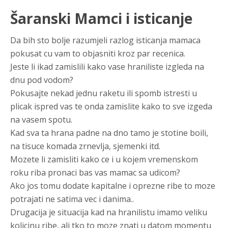
Šaranski Mamci i isticanje
Da bih sto bolje razumjeli razlog isticanja mamaca
pokusat cu vam to objasniti kroz par recenica.
Jeste li ikad zamislili kako vase hraniliste izgleda na
dnu pod vodom?
Pokusajte nekad jednu raketu ili spomb istresti u
plicak ispred vas te onda zamislite kako to sve izgeda
na vasem spotu.
Kad sva ta hrana padne na dno tamo je stotine boili,
na tisuce komada zrnevlja, sjemenki itd.
Mozete li zamisliti kako ce i u kojem vremenskom
roku riba pronaci bas vas mamac sa udicom?
Ako jos tomu dodate kapitalne i oprezne ribe to moze
potrajati ne satima vec i danima..
Drugacija je situacija kad na hranilistu imamo veliku
kolicinu ribe, ali tko to moze znati u datom momentu