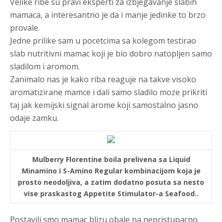
Velike ribe su pravi eksperti za izbjegavanje slabih
mamaca, a interesantno je da i manje jedinke to brzo
provale.
Jedne prilike sam u pocetcima sa kolegom testirao
slab nutritivni mamac koji je bio dobro natopljen samo
sladilom i aromom.
Zanimalo nas je kako riba reaguje na takve visoko
aromatizirane mamce i dali samo sladilo moze prikriti
taj jak kemijski signal arome koji samostalno jasno
odaje zamku.
Mulberry Florentine boila prelivena sa Liquid
Minamino i S-Amino Regular kombinacijom koja je
prosto neodoljiva, a zatim dodatno posuta sa nesto
vise praskastog Appetite Stimulator-a Seafood..
Postavili smo mamac blizu obale na nepristupacno