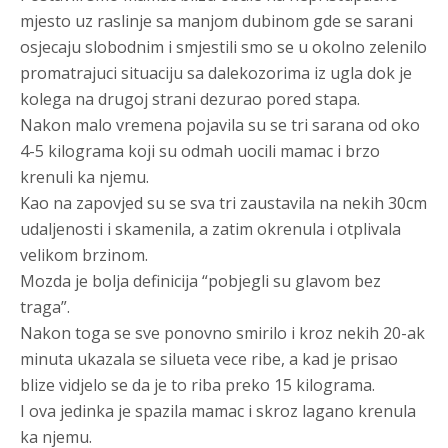
mjesto uz raslinje sa manjom dubinom gde se sarani
osjecaju slobodnim i smjestili smo se u okolno zelenilo
promatrajuci situaciju sa dalekozorima iz ugla dok je
kolega na drugoj strani dezurao pored stapa.
Nakon malo vremena pojavila su se tri sarana od oko
4-5 kilograma koji su odmah uocili mamac i brzo
krenuli ka njemu.
Kao na zapovjed su se sva tri zaustavila na nekih 30cm
udaljenosti i skamenila, a zatim okrenula i otplivala
velikom brzinom.
Mozda je bolja definicija “pobjegli su glavom bez
traga”.
Nakon toga se sve ponovno smirilo i kroz nekih 20-ak
minuta ukazala se silueta vece ribe, a kad je prisao
blize vidjelo se da je to riba preko 15 kilograma.
I ova jedinka je spazila mamac i skroz lagano krenula
ka njemu.