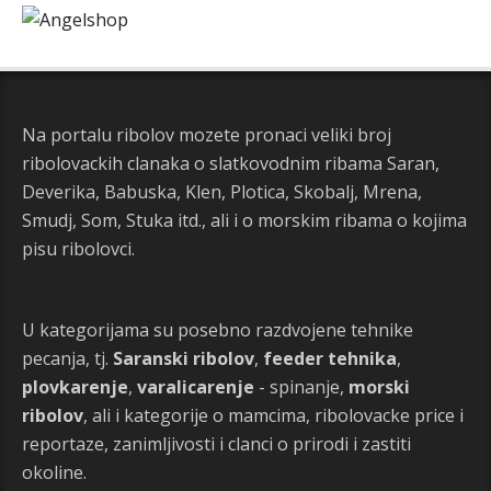
Na portalu ribolov mozete pronaci veliki broj
ribolovackih clanaka o slatkovodnim ribama Saran,
Deverika, Babuska, Klen, Plotica, Skobalj, Mrena,
Smudj, Som, Stuka itd., ali i o morskim ribama o kojima
pisu ribolovci.
U kategorijama su posebno razdvojene tehnike
pecanja, tj.
Saranski ribolov
,
feeder tehnika
,
plovkarenje
,
varalicarenje
- spinanje,
morski
ribolov
, ali i kategorije o mamcima, ribolovacke price i
reportaze, zanimljivosti i clanci o prirodi i zastiti
okoline.