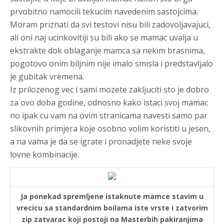
prvobitno namocili tekucim navedenim sastojcima.
Moram priznati da svi testovi nisu bili zadovoljavajuci,
ali oni naj ucinkovitiji su bili ako se mamac uvalja u
ekstrakte dok oblaganje mamca sa nekim brasnima,
pogotovo onim biljnim nije imalo smisla i predstavljalo
je gubitak vremena.
Iz prilozenog vec i sami mozete zakljuciti sto je dobro
za ovo doba godine, odnosno kako istaci svoj mamac
no ipak cu vam na ovim stranicama navesti samo par
slikovnih primjera koje osobno volim koristiti u jesen,
a na vama je da se igrate i pronadjete neke svoje
lovne kombinacije.
Ja ponekad spremljene istaknute mamce stavim u
vrecicu sa standardnim boilama iste vrste i zatvorim
zip zatvarac koji postoji na Masterbih pakiranjima