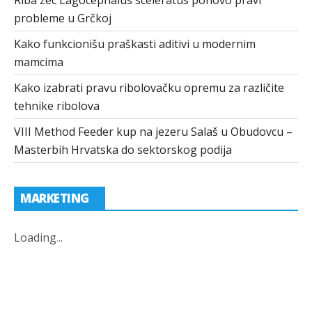
Riba zec Lagocephalus sceleratus ponovo pravi
probleme u Grčkoj
Kako funkcionišu praškasti aditivi u modernim
mamcima
Kako izabrati pravu ribolovačku opremu za različite
tehnike ribolova
VIII Method Feeder kup na jezeru Salaš u Obudovcu –
Masterbih Hrvatska do sektorskog podija
MARKETING
Loading
.
.
.