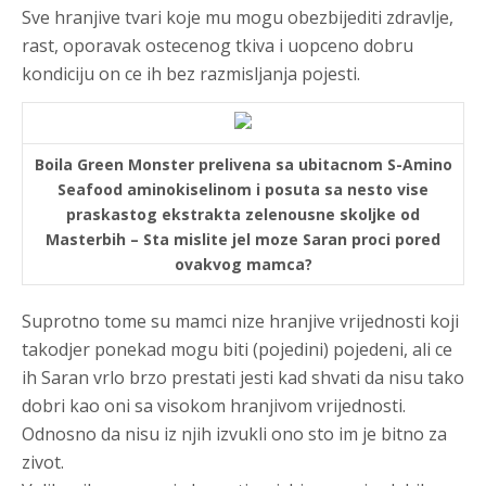
Sve hranjive tvari koje mu mogu obezbijediti zdravlje,
rast, oporavak ostecenog tkiva i uopceno dobru
kondiciju on ce ih bez razmisljanja pojesti.
Boila Green Monster prelivena sa ubitacnom S-Amino
Seafood aminokiselinom i posuta sa nesto vise
praskastog ekstrakta zelenousne skoljke od
Masterbih – Sta mislite jel moze Saran proci pored
ovakvog mamca?
Suprotno tome su mamci nize hranjive vrijednosti koji
takodjer ponekad mogu biti (pojedini) pojedeni, ali ce
ih Saran vrlo brzo prestati jesti kad shvati da nisu tako
dobri kao oni sa visokom hranjivom vrijednosti.
Odnosno da nisu iz njih izvukli ono sto im je bitno za
zivot.