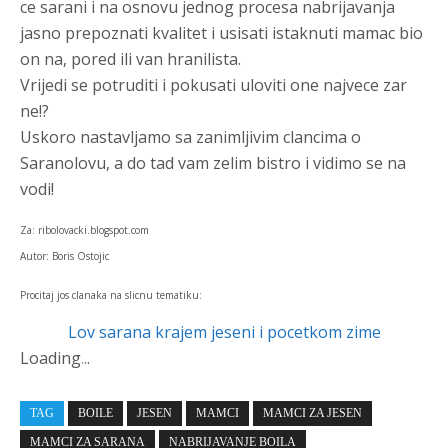
ce sarani i na osnovu jednog procesa nabrijavanja
jasno prepoznati kvalitet i usisati istaknuti mamac bio
on na, pored ili van hranilista.
Vrijedi se potruditi i pokusati uloviti one najvece zar
ne!?
Uskoro nastavljamo sa zanimljivim clancima o
Saranolovu, a do tad vam zelim bistro i vidimo se na
vodi!
Za: ribolovacki.blogspot.com
Autor: Boris Ostojic
Procitaj jos clanaka na slicnu tematiku:
Lov sarana krajem jeseni i pocetkom zime
Loading
.
.
.
TAG
BOILE
JESEN
MAMCI
MAMCI ZA JESEN
MAMCI ZA SARANA
NABRIJAVANJE BOILA