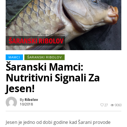
MAMCI
ŠARANSKI RIBOLOV
Šaranski Mamci:
Nutritivni Signali Za
Jesen!
By
Ribolov
10/2018
27
9060
Jesen je jedno od dobi godine kad Šarani provode