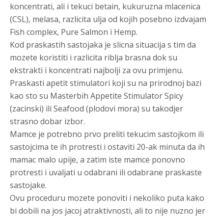
koncentrati, ali i tekuci betain, kukuruzna mlacenica
(CSL), melasa, razlicita ulja od kojih posebno izdvajam
Fish complex, Pure Salmon i Hemp.
Kod praskastih sastojaka je slicna situacija s tim da
mozete koristiti i razlicita riblja brasna dok su
ekstrakti i koncentrati najbolji za ovu primjenu.
Praskasti apetit stimulatori koji su na prirodnoj bazi
kao sto su Masterbih Appetite Stimulator Spicy
(zacinski) ili Seafood (plodovi mora) su takodjer
strasno dobar izbor.
Mamce je potrebno prvo preliti tekucim sastojkom ili
sastojcima te ih protresti i ostaviti 20-ak minuta da ih
mamac malo upije, a zatim iste mamce ponovno
protresti i uvaljati u odabrani ili odabrane praskaste
sastojake.
Ovu proceduru mozete ponoviti i nekoliko puta kako
bi dobili na jos jacoj atraktivnosti, ali to nije nuzno jer