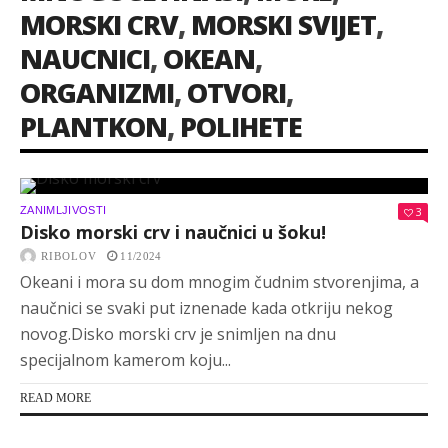
MORSKI CRV
,
MORSKI SVIJET
,
NAUCNICI
,
OKEAN
,
ORGANIZMI
,
OTVORI
,
PLANTKON
,
POLIHETE
ZANIMLJIVOSTI
3
Disko morski crv i naučnici u šoku!
RIBOLOV
11/2024
Okeani i mora su dom mnogim čudnim stvorenjima, a
naučnici se svaki put iznenade kada otkriju nekog
novog.Disko morski crv je snimljen na dnu
specijalnom kamerom koju...
READ MORE