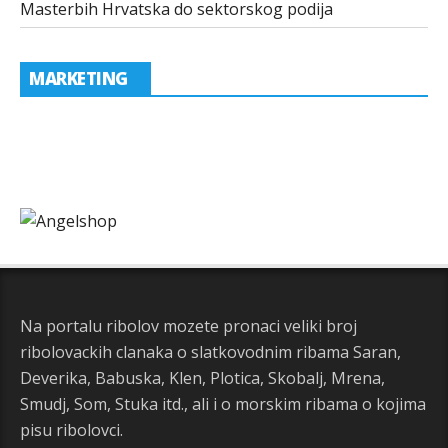
Masterbih Hrvatska do sektorskog podija
MARKETING
Na portalu ribolov mozete pronaci veliki broj
ribolovackih clanaka o slatkovodnim ribama Saran,
Deverika, Babuska, Klen, Plotica, Skobalj, Mrena,
Smudj, Som, Stuka itd., ali i o morskim ribama o kojima
pisu ribolovci.