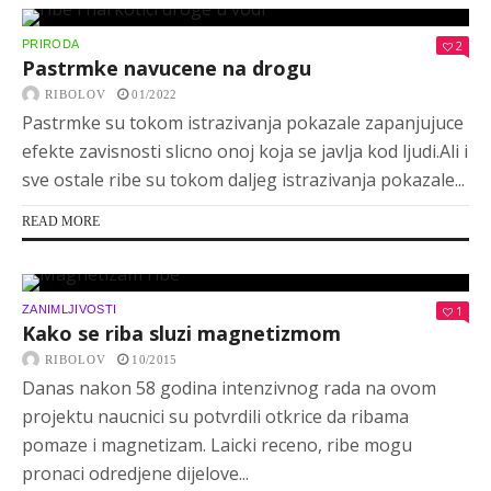
PRIRODA
2
Pastrmke navucene na drogu
RIBOLOV
01/2022
Pastrmke su tokom istrazivanja pokazale zapanjujuce
efekte zavisnosti slicno onoj koja se javlja kod ljudi.Ali i
sve ostale ribe su tokom daljeg istrazivanja pokazale...
READ MORE
ZANIMLJIVOSTI
1
Kako se riba sluzi magnetizmom
RIBOLOV
10/2015
Danas nakon 58 godina intenzivnog rada na ovom
projektu naucnici su potvrdili otkrice da ribama
pomaze i magnetizam. Laicki receno, ribe mogu
pronaci odredjene dijelove...