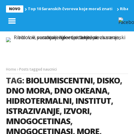
Top 10 šaranskih čvorova koje moraš znati
Riba z
NOVO
Home
Posts tagged naucnici
TAG:
BIOLUMISCENTNI
,
DISKO
,
DNO MORA
,
DNO OKEANA
,
HIDROTERMALNI
,
INSTITUT
,
ISTRAZIVANJE
,
IZVORI
,
MNOGOCETINAS
,
MNOGOCETINASI
,
MORE
,