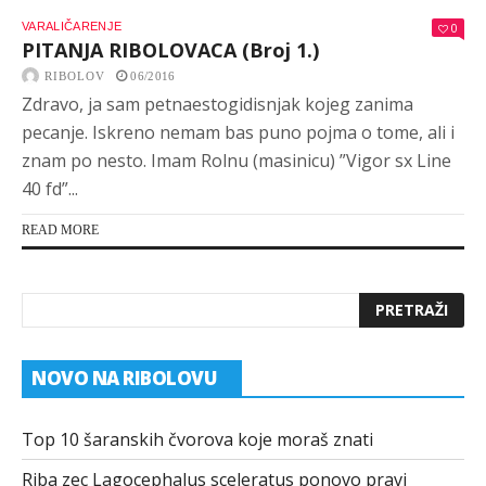
VARALIČARENJE
0
PITANJA RIBOLOVACA (Broj 1.)
RIBOLOV
06/2016
Zdravo, ja sam petnaestogidisnjak kojeg zanima
pecanje. Iskreno nemam bas puno pojma o tome, ali i
znam po nesto. Imam Rolnu (masinicu) ”Vigor sx Line
40 fd”...
READ MORE
NOVO NA RIBOLOVU
Top 10 šaranskih čvorova koje moraš znati
Riba zec Lagocephalus sceleratus ponovo pravi