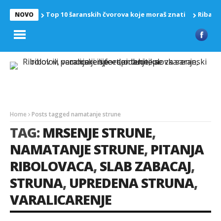
Top 10 šaranskih čvorova koje moraš znati
Riba z
NOVO
Home
Posts tagged namatanje strune
TAG:
MRSENJE STRUNE
,
NAMATANJE STRUNE
,
PITANJA
RIBOLOVACA
,
SLAB ZABACAJ
,
STRUNA
,
UPREDENA STRUNA
,
VARALICARENJE