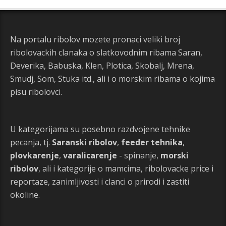
Na portalu ribolov mozete pronaci veliki broj
ribolovackih clanaka o slatkovodnim ribama Saran,
Deverika, Babuska, Klen, Plotica, Skobalj, Mrena,
Smudj, Som, Stuka itd., ali i o morskim ribama o kojima
pisu ribolovci.
U kategorijama su posebno razdvojene tehnike
pecanja, tj.
Saranski ribolov
,
feeder tehnika
,
plovkarenje
,
varalicarenje
- spinanje,
morski
ribolov
, ali i kategorije o mamcima, ribolovacke price i
reportaze, zanimljivosti i clanci o prirodi i zastiti
okoline.