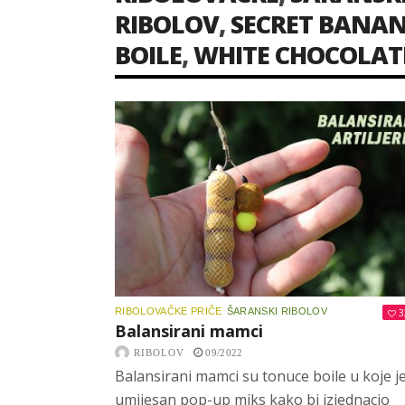
RIBOLOV
,
SECRET BANAN
BOILE
,
WHITE CHOCOLAT
RIBOLOVAČKE PRIČE
ŠARANSKI RIBOLOV
3
Balansirani mamci
RIBOLOV
09/2022
Balansirani mamci su tonuce boile u koje j
umijesan pop-up miks kako bi izjednacio