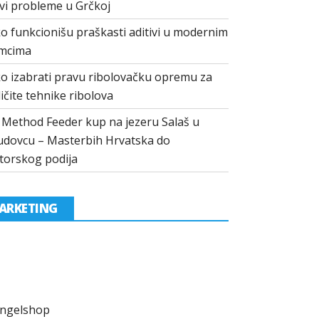
vi probleme u Grčkoj
o funkcionišu praškasti aditivi u modernim
mcima
o izabrati pravu ribolovačku opremu za
ličite tehnike ribolova
I Method Feeder kup na jezeru Salaš u
dovcu – Masterbih Hrvatska do
torskog podija
ARKETING