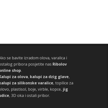
Ako se bavite izradom olova, varalica i
ostalog pribora posjetite nas
Ribolov
online shop
.
Kalupi za olova
,
kalupi za dzig glave
,
kalupi za silikonske varalice
, topilice za
olovo, plastisol, boje, virble, kopce,
jig
udice
, 3D oka i ostali pribor.