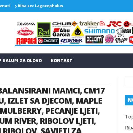
 znati
Riba zec Lagocephalus sceleratus ponovo pravi probleme
P KALUPI ZA OLOVO
KONTAKT
BALANSIRANI MAMCI
,
CM17
U
,
IZLET SA DJECOM
,
MAPLE
N
MULBERRY
,
PECANJE LJETI
,
Top
UM RIVER
,
RIBOLOV LJETI
,
Rib
 RIBOLOV
,
SAVJETI ZA