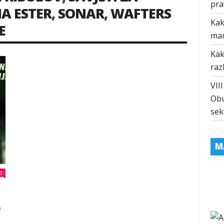
pra
A ESTER
,
SONAR
,
WAFTERS
Kak
E
ma
Kak
raz
VII
Obu
sek
M
3
e