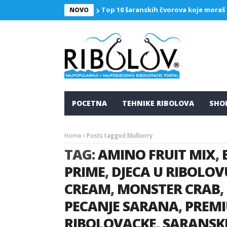
Top 10 šaranskih čvorova koje moraš
NOVO
POCETNA
TEHNIKE RIBOLOVA
SHO
Home
Posts tagged Mulberry
TAG:
AMINO FRUIT MIX
,
PRIME
,
DJECA U RIBOLOV
CREAM
,
MONSTER CRAB
,
PECANJE SARANA
,
PREMI
RIBOLOVACKE
,
SARANSKI