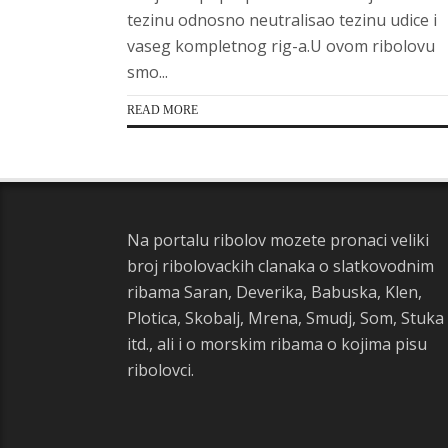
tezinu odnosno neutralisao tezinu udice i
vaseg kompletnog rig-a.U ovom ribolovu
smo...
READ MORE
Na portalu ribolov mozete pronaci veliki
broj ribolovackih clanaka o slatkovodnim
ribama Saran, Deverika, Babuska, Klen,
Plotica, Skobalj, Mrena, Smudj, Som, Stuka
itd., ali i o morskim ribama o kojima pisu
ribolovci.