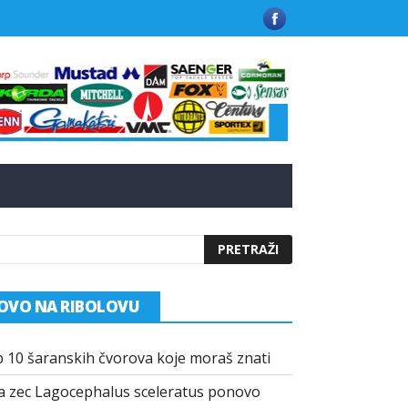
 u Grčkoj
Kako funkcionišu praškasti aditivi u modernim mamci
OVO NA RIBOLOVU
 10 šaranskih čvorova koje moraš znati
a zec Lagocephalus sceleratus ponovo