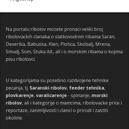
Na portalu ribolov mozete pronaci veliki broj
ribolovackih clanaka o slatkovodnim ribama Saran,
Deverika, Babuska, Klen, Plotica, Skobalj, Mrena,
Smudj, Som, Stuka itd., ali i o morskim ribama o kojima
pisu ribolovci.
U kategorijama su posebno razdvojene tehnike
pecanja, tj.
Saranski ribolov
,
feeder tehnika
,
plovkarenje
,
varalicarenje
- spinanje,
morski
ribolov
, ali i kategorije o mamcima, ribolovacke price i
reportaze, zanimljivosti i clanci o prirodi i zastiti
okoline.