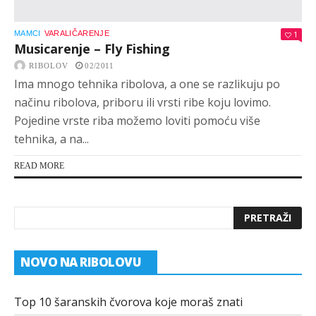
MAMCI
VARALIČARENJE
1
Musicarenje – Fly Fishing
RIBOLOV
02/2011
Ima mnogo tehnika ribolova, a one se razlikuju po
načinu ribolova, priboru ili vrsti ribe koju lovimo.
Pojedine vrste riba možemo loviti pomoću više
tehnika, a na...
READ MORE
NOVO NA RIBOLOVU
Top 10 šaranskih čvorova koje moraš znati