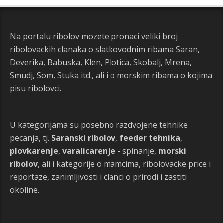
Na portalu ribolov mozete pronaci veliki broj
ribolovackih clanaka o slatkovodnim ribama Saran,
Deverika, Babuska, Klen, Plotica, Skobalj, Mrena,
Smudj, Som, Stuka itd., ali i o morskim ribama o kojima
pisu ribolovci.
U kategorijama su posebno razdvojene tehnike
pecanja, tj.
Saranski ribolov
,
feeder tehnika
,
plovkarenje
,
varalicarenje
- spinanje,
morski
ribolov
, ali i kategorije o mamcima, ribolovacke price i
reportaze, zanimljivosti i clanci o prirodi i zastiti
okoline.