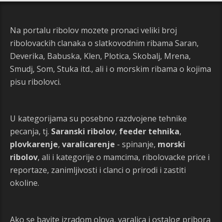
Na portalu ribolov mozete pronaci veliki broj
ribolovackih clanaka o slatkovodnim ribama Saran,
Deverika, Babuska, Klen, Plotica, Skobalj, Mrena,
Smudj, Som, Stuka itd., ali i o morskim ribama o kojima
pisu ribolovci.
U kategorijama su posebno razdvojene tehnike
pecanja, tj.
Saranski ribolov
,
feeder tehnika
,
plovkarenje
,
varalicarenje
- spinanje,
morski
ribolov
, ali i kategorije o mamcima, ribolovacke price i
reportaze, zanimljivosti i clanci o prirodi i zastiti
okoline.
Ako se bavite izradom olova, varalica i ostalog pribora