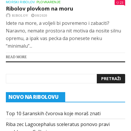
MORSKI RIBOLOV
PLOVKARENJE
23
Ribolov plovkom na moru
RIBOLOV
08/2020
Idete na more, a voljeli bi povremeno i zabaciti?
Naravno, nemate prostora nit motiva da nosite silnu
opremu, a ipak vas pecka da ponesete neku
“minimalu”...
READ MORE
NOVO NA RIBOLOVU
Top 10 šaranskih čvorova koje moraš znati
Riba zec Lagocephalus sceleratus ponovo pravi