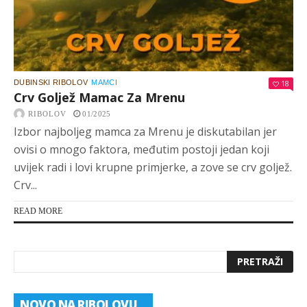
DUBINSKI RIBOLOV
MAMCI
18
Crv Goljež Mamac Za Mrenu
RIBOLOV
01/2025
Izbor najboljeg mamca za Mrenu je diskutabilan jer
ovisi o mnogo faktora, međutim postoji jedan koji
uvijek radi i lovi krupne primjerke, a zove se crv goljež.
Crv...
READ MORE
NOVO NA RIBOLOVU