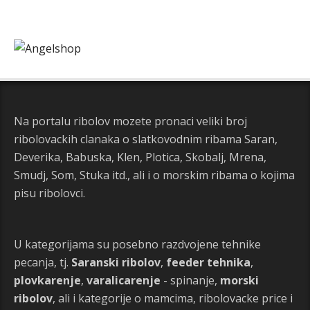
Na portalu ribolov mozete pronaci veliki broj
ribolovackih clanaka o slatkovodnim ribama Saran,
Deverika, Babuska, Klen, Plotica, Skobalj, Mrena,
Smudj, Som, Stuka itd., ali i o morskim ribama o kojima
pisu ribolovci.
U kategorijama su posebno razdvojene tehnike
pecanja, tj.
Saranski ribolov
,
feeder tehnika
,
plovkarenje
,
varalicarenje
- spinanje,
morski
ribolov
, ali i kategorije o mamcima, ribolovacke price i