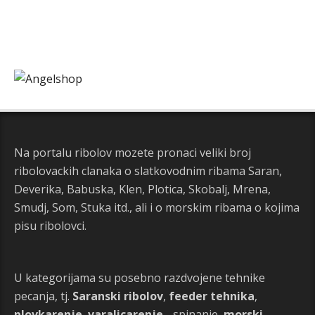
Na portalu ribolov mozete pronaci veliki broj
ribolovackih clanaka o slatkovodnim ribama Saran,
Deverika, Babuska, Klen, Plotica, Skobalj, Mrena,
Smudj, Som, Stuka itd., ali i o morskim ribama o kojima
pisu ribolovci.
U kategorijama su posebno razdvojene tehnike
pecanja, tj.
Saranski ribolov
,
feeder tehnika
,
plovkarenje
,
varalicarenje
- spinanje,
morski