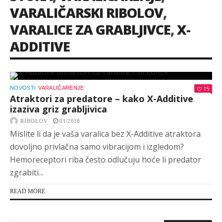
VARALIČARSKI RIBOLOV
,
VARALICE ZA GRABLJIVCE
,
X-
ADDITIVE
NOVOSTI
VARALIČARENJE
15
Atraktori za predatore – kako X-Additive
izaziva griz grabljivica
RIBOLOV
01/2018
Mislite li da je vaša varalica bez X-Additive atraktora
dovoljno privlačna samo vibracijom i izgledom?
Hemoreceptori riba često odlučuju hoće li predator
zgrabiti...
READ MORE