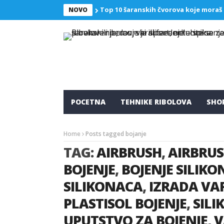
Top 10 šaranskih čvorova koje moraš
NOVO
POCETNA
TEHNIKE RIBOLOVA
SHO
Home
Posts tagged bojanje
TAG:
AIRBRUSH
,
AIRBRUS
BOJENJE
,
BOJENJE SILIK
SILIKONACA
,
IZRADA VA
PLASTISOL BOJENJE
,
SILI
UPUTSTVO ZA BOJENJE
,
V