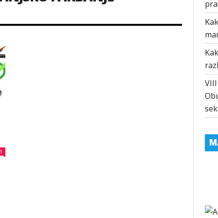
pra
Kak
ma
Kak
raz
VII
Obu
sek
M
1