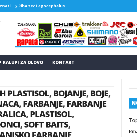
 znati
Riba zec Lagocephalus sceleratus ponovo pravi probleme
P KALUPI ZA OLOVO
KONTAKT
H PLASTISOL
,
BOJANJE
,
BOJE
,
ONACA
,
FARBANJE
,
FARBANJE
N
RALICA
,
PLASTISOL
,
Top
KONCI
,
SOFT BAITS
,
Rib
ANJSKO FARBANJE