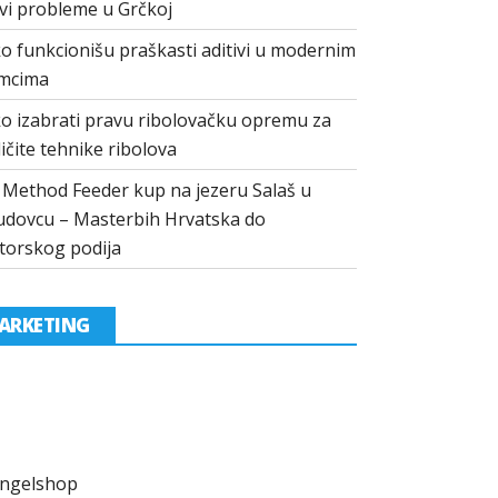
vi probleme u Grčkoj
o funkcionišu praškasti aditivi u modernim
mcima
o izabrati pravu ribolovačku opremu za
ličite tehnike ribolova
I Method Feeder kup na jezeru Salaš u
dovcu – Masterbih Hrvatska do
torskog podija
ARKETING