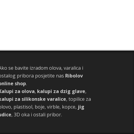
Ako se bavite izradom olova, varalica i
ostalog pribora posjetite nas
Ribolov
online shop
.
Kalupi za olova
,
kalupi za dzig glave
,
kalupi za silikonske varalice
, topilice za
olovo, plastisol, boje, virble, kopce,
jig
udice
, 3D oka i ostali pribor.