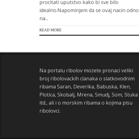
procitati uputstvo kako bi sve bilo
idealno.Napominjem da se ovaj nacin odno
na...
READ MORE
Na portalu ribolov mozete pronaci veliki
broj ribolovackih clanaka o slatkovodnim
ribama Saran, Deverika, Babuska, Klen,
Plotica, Skobalj, Mrena, Smudj, Som, Stuka
itd., ali i o morskim ribama o kojima pisu
ribolovci.