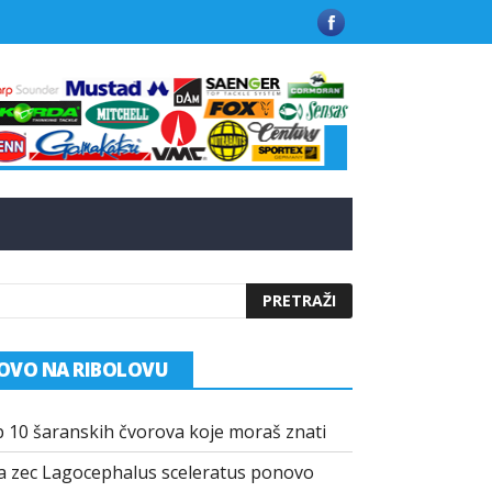
 u Grčkoj
Kako funkcionišu praškasti aditivi u modernim mamci
OVO NA RIBOLOVU
 10 šaranskih čvorova koje moraš znati
a zec Lagocephalus sceleratus ponovo