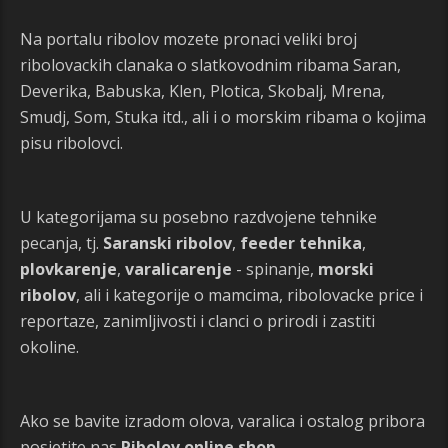
Na portalu ribolov mozete pronaci veliki broj
ribolovackih clanaka o slatkovodnim ribama Saran,
Deverika, Babuska, Klen, Plotica, Skobalj, Mrena,
Smudj, Som, Stuka itd., ali i o morskim ribama o kojima
pisu ribolovci.
U kategorijama su posebno razdvojene tehnike
pecanja, tj.
Saranski ribolov
,
feeder tehnika
,
plovkarenje
,
varalicarenje
- spinanje,
morski
ribolov
, ali i kategorije o mamcima, ribolovacke price i
reportaze, zanimljivosti i clanci o prirodi i zastiti
okoline.
Ako se bavite izradom olova, varalica i ostalog pribora
posjetite nas
Ribolov online shop
.