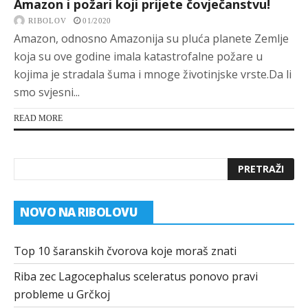
Amazon i požari koji prijete čovječanstvu!
RIBOLOV
01/2020
Amazon, odnosno Amazonija su pluća planete Zemlje
koja su ove godine imala katastrofalne požare u
kojima je stradala šuma i mnoge životinjske vrste.Da li
smo svjesni...
READ MORE
NOVO NA RIBOLOVU
Top 10 šaranskih čvorova koje moraš znati
Riba zec Lagocephalus sceleratus ponovo pravi
probleme u Grčkoj