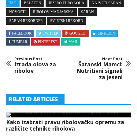
TAG
BALATON
JEZERO EURO AQUA
NAJVECI SARAN
NOVOSTI
RIBOLOV MADJARSKA
SARAN
SARAN REKORDER
SVJETSKI REKORD
FACEBOOK
TWITTER
GOOGLE+
LINKEDIN
TUMBLR
PINTEREST
MAIL
Previous Post
Next Post
Izrada olova za
Šaranski Mamci:
ribolov
Nutritivni signali
za jesen!
RELATED ARTICLES
Kako izabrati pravu ribolovačku opremu za
različite tehnike ribolova