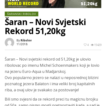
ŠARANSKI RIBOLOV
Šaran – Novi Svjetski
Rekord 51,20kg
By
Ribolov
11/2018
4
15429
Šaran – Novi svjetski rekord od 51,20kg je ulovio
ribolovac po imenu Michel Schoenmakers koji je lovio
na jezeru Euro-Aqua u Madjarskoj.
Ovo popularno jezero se nalazi u neposrednoj blizini
poznatog jezera Balaton i ima veliki broj kapitalnih
riba, a ovaj ulov je svakako za postovanje!
Bili smo svjesni da ce rekord preci tu magicnu brojku
od 50+, samo nismo mogli pretpostaviti kada, a sad je