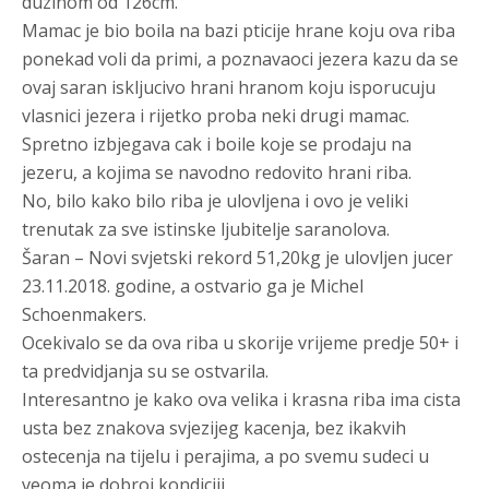
duzinom od 126cm.
Mamac je bio boila na bazi pticije hrane koju ova riba
ponekad voli da primi, a poznavaoci jezera kazu da se
ovaj saran iskljucivo hrani hranom koju isporucuju
vlasnici jezera i rijetko proba neki drugi mamac.
Spretno izbjegava cak i boile koje se prodaju na
jezeru, a kojima se navodno redovito hrani riba.
No, bilo kako bilo riba je ulovljena i ovo je veliki
trenutak za sve istinske ljubitelje saranolova.
Šaran – Novi svjetski rekord 51,20kg je ulovljen jucer
23.11.2018. godine, a ostvario ga je Michel
Schoenmakers.
Ocekivalo se da ova riba u skorije vrijeme predje 50+ i
ta predvidjanja su se ostvarila.
Interesantno je kako ova velika i krasna riba ima cista
usta bez znakova svjezijeg kacenja, bez ikakvih
ostecenja na tijelu i perajima, a po svemu sudeci u
veoma je dobroj kondiciji.