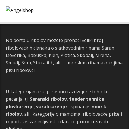
Na portalu ribolov mozete pronaci veliki broj
ribolovackih clanaka o slatkovodnim ribama Saran,
Deverika, Babuska, Klen, Plotica, Skobalj, Mrena,
Smudj, Som, Stuka itd., ali i o morskim ribama o kojima
pisu ribolovci.
U kategorijama su posebno razdvojene tehnike
pecanja, tj.
Saranski ribolov
,
feeder tehnika
,
plovkarenje
,
varalicarenje
- spinanje,
morski
ribolov
, ali i kategorije o mamcima, ribolovacke price i
reportaze, zanimljivosti i clanci o prirodi i zastiti
okoline.