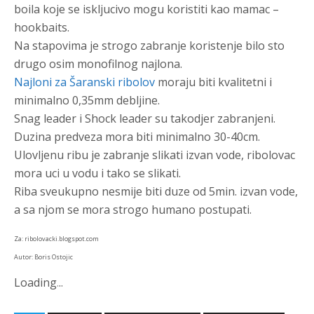
boila koje se iskljucivo mogu koristiti kao mamac –
hookbaits.
Na stapovima je strogo zabranje koristenje bilo sto
drugo osim monofilnog najlona.
Najloni za Šaranski ribolov
moraju biti kvalitetni i
minimalno 0,35mm debljine.
Snag leader i Shock leader su takodjer zabranjeni.
Duzina predveza mora biti minimalno 30-40cm.
Ulovljenu ribu je zabranje slikati izvan vode, ribolovac
mora uci u vodu i tako se slikati.
Riba sveukupno nesmije biti duze od 5min. izvan vode,
a sa njom se mora strogo humano postupati.
Za: ribolovacki.blogspot.com
Autor: Boris Ostojic
Loading
.
.
.