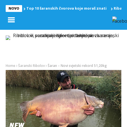
Top 10 šaranskih čvorova koje moraš znati
Riba z
NOVO
Home
Šaranski Ribolov
Šaran – Novi svjetski rekord 51,20kg