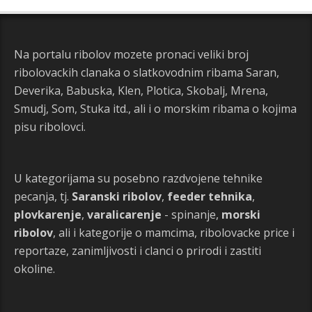
Na portalu ribolov mozete pronaci veliki broj
ribolovackih clanaka o slatkovodnim ribama Saran,
Deverika, Babuska, Klen, Plotica, Skobalj, Mrena,
Smudj, Som, Stuka itd., ali i o morskim ribama o kojima
pisu ribolovci.
U kategorijama su posebno razdvojene tehnike
pecanja, tj.
Saranski ribolov
,
feeder tehnika
,
plovkarenje
,
varalicarenje
- spinanje,
morski
ribolov
, ali i kategorije o mamcima, ribolovacke price i
reportaze, zanimljivosti i clanci o prirodi i zastiti
okoline.