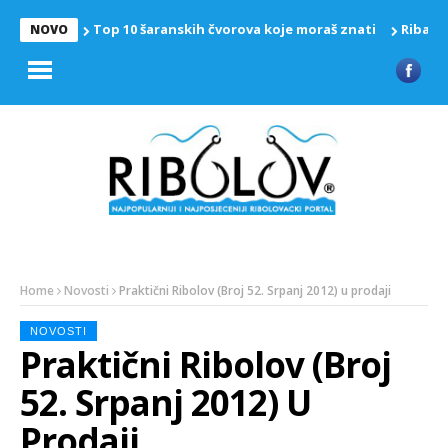
Top 10 šaranskih čvorova koje moraš znati
Riba z
NOVO
Home
Novosti
Praktični Ribolov (Broj 52. Srpanj 2012) u prodaji
NOVOSTI
Praktični Ribolov (Broj
52. Srpanj 2012) U
Prodaji