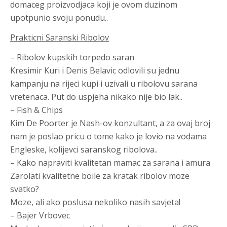
domaceg proizvodjaca koji je ovom duzinom
upotpunio svoju ponudu..
Prakticni Saranski Ribolov
– Ribolov kupskih torpedo saran
Kresimir Kuri i Denis Belavic odlovili su jednu
kampanju na rijeci kupi i uzivali u ribolovu sarana
vretenaca. Put do uspjeha nikako nije bio lak..
– Fish & Chips
Kim De Poorter je Nash-ov konzultant, a za ovaj broj
nam je poslao pricu o tome kako je lovio na vodama
Engleske, kolijevci saranskog ribolova..
– Kako napraviti kvalitetan mamac za sarana i amura
Zarolati kvalitetne boile za kratak ribolov moze
svatko?
Moze, ali ako poslusa nekoliko nasih savjeta!
– Bajer Vrbovec