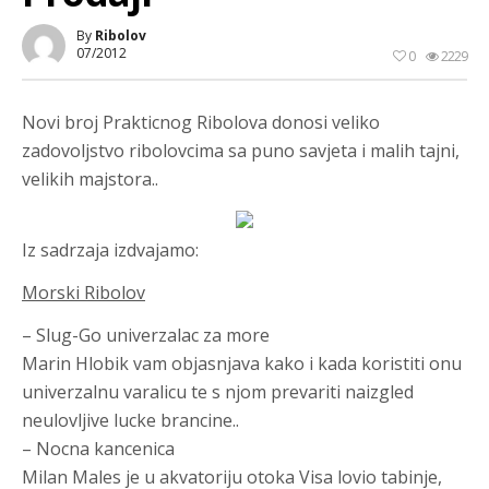
By
Ribolov
07/2012
0
2229
Novi broj Prakticnog Ribolova donosi veliko
zadovoljstvo ribolovcima sa puno savjeta i malih tajni,
velikih majstora..
Iz sadrzaja izdvajamo:
Morski Ribolov
– Slug-Go univerzalac za more
Marin Hlobik vam objasnjava kako i kada koristiti onu
univerzalnu varalicu te s njom prevariti naizgled
neulovljive lucke brancine..
– Nocna kancenica
Milan Males je u akvatoriju otoka Visa lovio tabinje,