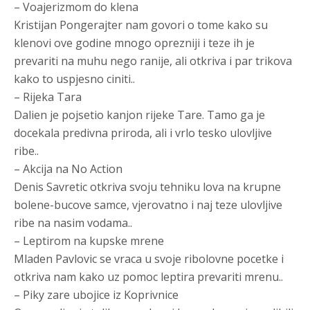
– Voajerizmom do klena
Kristijan Pongerajter nam govori o tome kako su
klenovi ove godine mnogo oprezniji i teze ih je
prevariti na muhu nego ranije, ali otkriva i par trikova
kako to uspjesno ciniti..
– Rijeka Tara
Dalien je pojsetio kanjon rijeke Tare. Tamo ga je
docekala predivna priroda, ali i vrlo tesko ulovljive
ribe..
– Akcija na No Action
Denis Savretic otkriva svoju tehniku lova na krupne
bolene-bucove samce, vjerovatno i naj teze ulovljive
ribe na nasim vodama..
– Leptirom na kupske mrene
Mladen Pavlovic se vraca u svoje ribolovne pocetke i
otkriva nam kako uz pomoc leptira prevariti mrenu..
– Piky zare ubojice iz Koprivnice