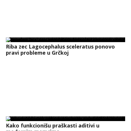
Riba zec Lagocephalus sceleratus ponovo
pravi probleme u Grčkoj
Kako funkcionišu praškasti aditivi u