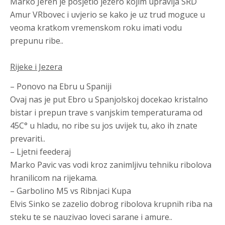
Marko Jeren je posjetio jezero kojim upravlja SRD
Amur VRbovec i uvjerio se kako je uz trud moguce u
veoma kratkom vremenskom roku imati vodu
prepunu ribe..
Rijeke i Jezera
– Ponovo na Ebru u Spaniji
Ovaj nas je put Ebro u Spanjolskoj docekao kristalno
bistar i prepun trave s vanjskim temperaturama od
45C° u hladu, no ribe su jos uvijek tu, ako ih znate
prevariti..
– Ljetni feederaj
Marko Pavic vas vodi kroz zanimljivu tehniku ribolova
hranilicom na rijekama.
– Garbolino M5 vs Ribnjaci Kupa
Elvis Sinko se zazelio dobrog ribolova krupnih riba na
steku te se nauzivao loveci sarane i amure..