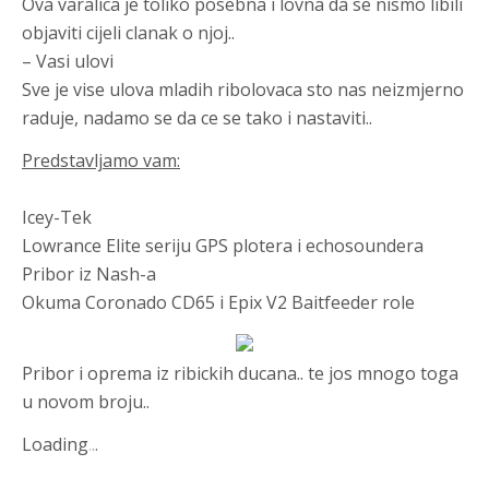
Ova varalica je toliko posebna i lovna da se nismo libili
objaviti cijeli clanak o njoj..
– Vasi ulovi
Sve je vise ulova mladih ribolovaca sto nas neizmjerno
raduje, nadamo se da ce se tako i nastaviti..
Predstavljamo vam:
Icey-Tek
Lowrance Elite seriju GPS plotera i echosoundera
Pribor iz Nash-a
Okuma Coronado CD65 i Epix V2 Baitfeeder role
Pribor i oprema iz ribickih ducana.. te jos mnogo toga
u novom broju..
Loading
.
.
.