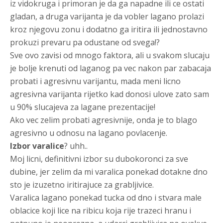
iz vidokruga i primoran je da ga napadne ili ce ostati
gladan, a druga varijanta je da vobler lagano prolazi
kroz njegovu zonu i dodatno ga iritira ili jednostavno
prokuzi prevaru pa odustane od svega!?
Sve ovo zavisi od mnogo faktora, ali u svakom slucaju
je bolje krenuti od laganog pa vec nakon par zabacaja
probati i agresivnu varijantu, mada meni licno
agresivna varijanta rijetko kad donosi ulove zato sam
u 90% slucajeva za lagane prezentacije!
Ako vec zelim probati agresivnije, onda je to blago
agresivno u odnosu na lagano povlacenje.
Izbor varalice
? uhh..
Moj licni, definitivni izbor su dubokoronci za sve
dubine, jer zelim da mi varalica ponekad dotakne dno
sto je izuzetno iritirajuce za grabljivice.
Varalica lagano ponekad tucka od dno i stvara male
oblacice koji lice na ribicu koja rije trazeci hranu i