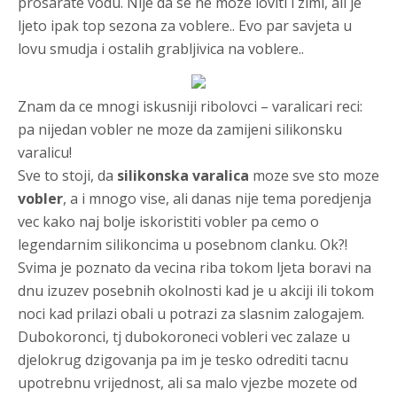
prosarate vodu. Nije da se ne moze loviti i zimi, ali je
ljeto ipak top sezona za voblere.. Evo par savjeta u
lovu smudja i ostalih grabljivica na voblere..
Znam da ce mnogi iskusniji ribolovci – varalicari reci:
pa nijedan vobler ne moze da zamijeni silikonsku
varalicu!
Sve to stoji, da
silikonska varalica
moze sve sto moze
vobler
, a i mnogo vise, ali danas nije tema poredjenja
vec kako naj bolje iskoristiti vobler pa cemo o
legendarnim silikoncima u posebnom clanku. Ok?!
Svima je poznato da vecina riba tokom ljeta boravi na
dnu izuzev posebnih okolnosti kad je u akciji ili tokom
noci kad prilazi obali u potrazi za slasnim zalogajem.
Dubokoronci, tj dubokoroneci vobleri vec zalaze u
djelokrug dzigovanja pa im je tesko odrediti tacnu
upotrebnu vrijednost, ali sa malo vjezbe mozete od