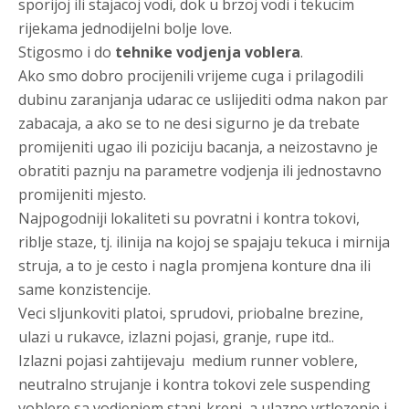
sporijoj ili stajacoj vodi, dok u brzoj vodi i tekucim
rijekama jednodijelni bolje love.
Stigosmo i do
tehnike vodjenja voblera
.
Ako smo dobro procijenili vrijeme cuga i prilagodili
dubinu zaranjanja udarac ce uslijediti odma nakon par
zabacaja, a ako se to ne desi sigurno je da trebate
promijeniti ugao ili poziciju bacanja, a neizostavno je
obratiti paznju na parametre vodjenja ili jednostavno
promijeniti mjesto.
Najpogodniji lokaliteti su povratni i kontra tokovi,
riblje staze, tj. ilinija na kojoj se spajaju tekuca i mirnija
struja, a to je cesto i nagla promjena konture dna ili
same konzistencije.
Veci sljunkoviti platoi, sprudovi, priobalne brezine,
ulazi u rukavce, izlazni pojasi, granje, rupe itd..
Izlazni pojasi zahtijevaju medium runner voblere,
neutralno strujanje i kontra tokovi zele suspending
voblere sa vodjenjem stani-kreni, a ulazno vrtlozenje i