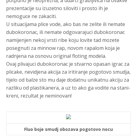
potpuno je neoprezna, a udarci grabljivica na ovakve
prezentacije su izuzetno siloviti i prosto ih je
nemoguce ne zakaciti.
U situacijama plice vode, ako bas ne zelite ili nemate
dubokoronac, ili nemate odgovarajuci dubokoronac
namijenjen nekoj vrsti ribe koju lovite tad mozete
posegnuti za minnow rap, novom rapalom koja je
radnjena na osnovu original floting modela.
Ovaj plivajuci dubokoronac je stvarno opasan igrac za
plicake, nevidjena akcija za iritiranje pogotovo smudja,
tijelo od balze sto mu daje dodatnu unikatnu akciju za
razliku od plastikanera, a uz to ako ga vodite na stani-
kreni, rezultat je neminovan!
Fluo boje smudj obozava pogotovo nocu