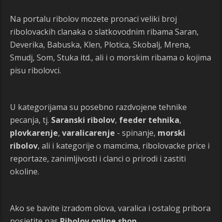
Na portalu ribolov mozete pronaci veliki broj
ribolovackih clanaka o slatkovodnim ribama Saran,
Deverika, Babuska, Klen, Plotica, Skobalj, Mrena,
Smudj, Som, Stuka itd., ali i o morskim ribama o kojima
pisu ribolovci.
U kategorijama su posebno razdvojene tehnike
pecanja, tj.
Saranski ribolov
,
feeder tehnika
,
plovkarenje
,
varalicarenje
- spinanje,
morski
ribolov
, ali i kategorije o mamcima, ribolovacke price i
reportaze, zanimljivosti i clanci o prirodi i zastiti
okoline.
Ako se bavite izradom olova, varalica i ostalog pribora
posjetite nas
Ribolov online shop
.