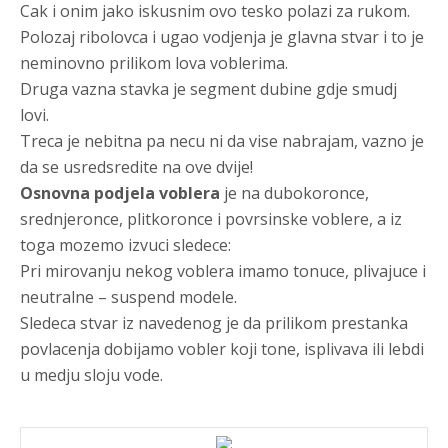
Cak i onim jako iskusnim ovo tesko polazi za rukom.
Polozaj ribolovca i ugao vodjenja je glavna stvar i to je
neminovno prilikom lova voblerima.
Druga vazna stavka je segment dubine gdje smudj
lovi.
Treca je nebitna pa necu ni da vise nabrajam, vazno je
da se usredsredite na ove dvije!
Osnovna podjela voblera
je na dubokoronce,
srednjeronce, plitkoronce i povrsinske voblere, a iz
toga mozemo izvuci sledece:
Pri mirovanju nekog voblera imamo tonuce, plivajuce i
neutralne – suspend modele.
Sledeca stvar iz navedenog je da prilikom prestanka
povlacenja dobijamo vobler koji tone, isplivava ili lebdi
u medju sloju vode.