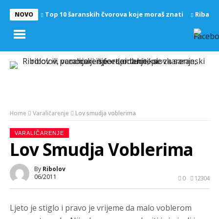
Top 10 šaranskih čvorova koje moraš znati
Riba z
NOVO
Home
Varaličarenje
Lov smudja voblerima
VARALIČARENJE
Lov Smudja Voblerima
By
Ribolov
06/2011
0
12304
Ljeto je stiglo i pravo je vrijeme da malo voblerom