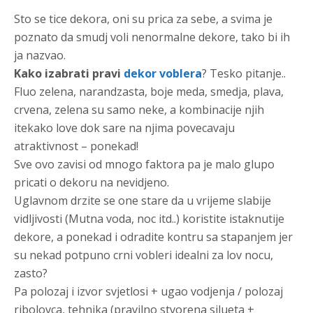
Sto se tice dekora, oni su prica za sebe, a svima je
poznato da smudj voli nenormalne dekore, tako bi ih
ja nazvao.
Kako izabrati pravi
dekor voblera
? Tesko pitanje..
Fluo zelena, narandzasta, boje meda, smedja, plava,
crvena, zelena su samo neke, a kombinacije njih
itekako love dok sare na njima povecavaju
atraktivnost – ponekad!
Sve ovo zavisi od mnogo faktora pa je malo glupo
pricati o dekoru na nevidjeno.
Uglavnom drzite se one stare da u vrijeme slabije
vidljivosti (Mutna voda, noc itd..) koristite istaknutije
dekore, a ponekad i odradite kontru sa stapanjem jer
su nekad potpuno crni vobleri idealni za lov nocu,
zasto?
Pa polozaj i izvor svjetlosi + ugao vodjenja / polozaj
ribolovca, tehnika (pravilno stvorena silueta +