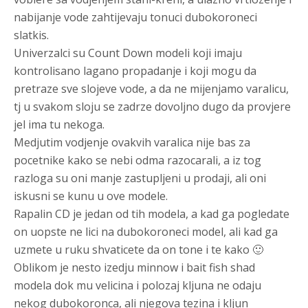
nabijanje vode zahtijevaju tonuci dubokoroneci
slatkis.
Univerzalci su Count Down modeli koji imaju
kontrolisano lagano propadanje i koji mogu da
pretraze sve slojeve vode, a da ne mijenjamo varalicu,
tj u svakom sloju se zadrze dovoljno dugo da provjere
jel ima tu nekoga.
Medjutim vodjenje ovakvih varalica nije bas za
pocetnike kako se nebi odma razocarali, a iz tog
razloga su oni manje zastupljeni u prodaji, ali oni
iskusni se kunu u ove modele.
Rapalin CD je jedan od tih modela, a kad ga pogledate
on uopste ne lici na dubokoroneci model, ali kad ga
uzmete u ruku shvaticete da on tone i te kako 🙂
Oblikom je nesto izedju minnow i bait fish shad
modela dok mu velicina i polozaj kljuna ne odaju
nekog dubokoronca, ali njegova tezina i kljun