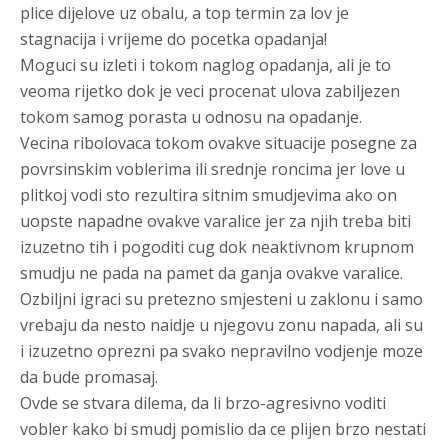
plice dijelove uz obalu, a top termin za lov je
stagnacija i vrijeme do pocetka opadanja!
Moguci su izleti i tokom naglog opadanja, ali je to
veoma rijetko dok je veci procenat ulova zabiljezen
tokom samog porasta u odnosu na opadanje.
Vecina ribolovaca tokom ovakve situacije posegne za
povrsinskim voblerima ili srednje roncima jer love u
plitkoj vodi sto rezultira sitnim smudjevima ako on
uopste napadne ovakve varalice jer za njih treba biti
izuzetno tih i pogoditi cug dok neaktivnom krupnom
smudju ne pada na pamet da ganja ovakve varalice.
Ozbiljni igraci su pretezno smjesteni u zaklonu i samo
vrebaju da nesto naidje u njegovu zonu napada, ali su
i izuzetno oprezni pa svako nepravilno vodjenje moze
da bude promasaj.
Ovde se stvara dilema, da li brzo-agresivno voditi
vobler kako bi smudj pomislio da ce plijen brzo nestati