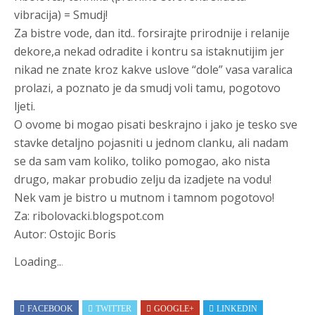
vibracija) = Smudj!
Za bistre vode, dan itd.. forsirajte prirodnije i relanije
dekore,a nekad odradite i kontru sa istaknutijim jer
nikad ne znate kroz kakve uslove “dole” vasa varalica
prolazi, a poznato je da smudj voli tamu, pogotovo
ljeti.
O ovome bi mogao pisati beskrajno i jako je tesko sve
stavke detaljno pojasniti u jednom clanku, ali nadam
se da sam vam koliko, toliko pomogao, ako nista
drugo, makar probudio zelju da izadjete na vodu!
Nek vam je bistro u mutnom i tamnom pogotovo!
Za: ribolovacki.blogspot.com
Autor: Ostojic Boris
Loading
.
.
.
FACEBOOK
TWITTER
GOOGLE+
LINKEDIN