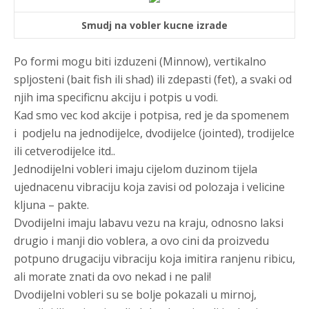
Smudj na vobler kucne izrade
Po formi mogu biti izduzeni (Minnow), vertikalno
spljosteni (bait fish ili shad) ili zdepasti (fet), a svaki od
njih ima specificnu akciju i potpis u vodi.
Kad smo vec kod akcije i potpisa, red je da spomenem
i podjelu na jednodijelce, dvodijelce (jointed), trodijelce
ili cetverodijelce itd..
Jednodijelni vobleri imaju cijelom duzinom tijela
ujednacenu vibraciju koja zavisi od polozaja i velicine
kljuna – pakte.
Dvodijelni imaju labavu vezu na kraju, odnosno laksi
drugio i manji dio voblera, a ovo cini da proizvedu
potpuno drugaciju vibraciju koja imitira ranjenu ribicu,
ali morate znati da ovo nekad i ne pali!
Dvodijelni vobleri su se bolje pokazali u mirnoj,