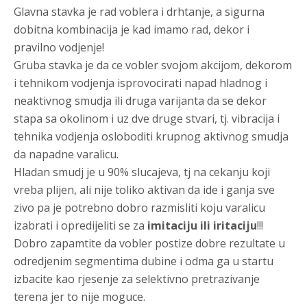
Glavna stavka je rad voblera i drhtanje, a sigurna
dobitna kombinacija je kad imamo rad, dekor i
pravilno vodjenje!
Gruba stavka je da ce vobler svojom akcijom, dekorom
i tehnikom vodjenja isprovocirati napad hladnog i
neaktivnog smudja ili druga varijanta da se dekor
stapa sa okolinom i uz dve druge stvari, tj. vibracija i
tehnika vodjenja osloboditi krupnog aktivnog smudja
da napadne varalicu.
Hladan smudj je u 90% slucajeva, tj na cekanju koji
vreba plijen, ali nije toliko aktivan da ide i ganja sve
zivo pa je potrebno dobro razmisliti koju varalicu
izabrati i opredijeliti se za
imitaciju ili iritaciju
!!!
Dobro zapamtite da vobler postize dobre rezultate u
odredjenim segmentima dubine i odma ga u startu
izbacite kao rjesenje za selektivno pretrazivanje
terena jer to nije moguce.