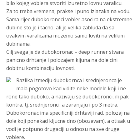
bilo kojeg voblera stvoriti izuzetno lovnu varalicu.
Za to treba vremena, prakse i puno izlazaka na vodu.
Sama rijec dubokoroneci vobler asocira na ekstremne
dubine sto je i tacno, ali je velika zabluda da sa
ovakvim varalicama mozemo samo loviti na velikim
dubinama.
Cilj svega je da dubokoronac – deep runner stvara
panicno drhtanje i polozajem kljuna na dole cini
dobitnu kombinaciju lovnosti.
Razlika izmedju dubokornca i srednjeronca je
mala pogotovo kad vidite neke modele koji i ne
rone tako duboko, a nazivaju se dubokoronci, ili pak
kontra, tj. srednjeronci, a zaranjaju i po 3 metra.
Dubokoronac ima specificniji drhtaviji rad, polozaj na
dole koji ponekad kljucne dno (obozavam), a otisak u
vodi je potpuno drugaciji u odnosu na sve druge
voblere.