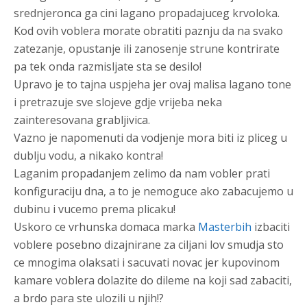
srednjeronca ga cini lagano propadajuceg krvoloka.
Kod ovih voblera morate obratiti paznju da na svako
zatezanje, opustanje ili zanosenje strune kontrirate
pa tek onda razmisljate sta se desilo!
Upravo je to tajna uspjeha jer ovaj malisa lagano tone
i pretrazuje sve slojeve gdje vrijeba neka
zainteresovana grabljivica.
Vazno je napomenuti da vodjenje mora biti iz pliceg u
dublju vodu, a nikako kontra!
Laganim propadanjem zelimo da nam vobler prati
konfiguraciju dna, a to je nemoguce ako zabacujemo u
dubinu i vucemo prema plicaku!
Uskoro ce vrhunska domaca marka
Masterbih
izbaciti
voblere posebno dizajnirane za ciljani lov smudja sto
ce mnogima olaksati i sacuvati novac jer kupovinom
kamare voblera dolazite do dileme na koji sad zabaciti,
a brdo para ste ulozili u njih!?