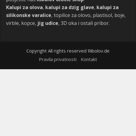
Kalupi za olova
,
kalupi za dzig glave
,
kalupi za
silikonske varalice
, topilice za olovo, plastisol, boje,
virble, kopce,
jig udice
, 3D oka i ostali pribor.
Copyright All rights reserved Ribolov.de
Pravila privatnosti
Kontakt