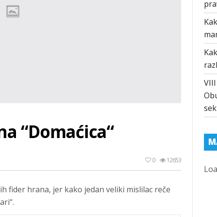
pra
Kak
ma
Kak
raz
VII
Obu
sek
na “Domaćica“
M
0
12653
Loa
ih fider hrana, jer kako jedan veliki mislilac reče
ri“.