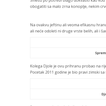
Smesu po potrebi blago dokvasiti kao kod p
obogatiti sa malo zrna konoplje, nekim crvom
Na ovakvu jeftinu ali veoma efikasnu hran
ali neće odoleti ni druge vrste belih, ali i š
Sprem
Kolega Djole je ovu prihranu probao na rijec
Pocetak 2011 godine je bio pravi zimski sa
Djo