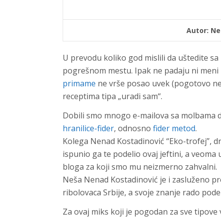
Autor: Ne
U prevodu koliko god mislili da uštedite s
pogrešnom mestu. Ipak ne padaju ni meni p
primame
ne vrše posao uvek (pogotovo ne
receptima tipa „uradi sam“.
Dobili smo mnogo e-mailova sa molbama d
hranilice-fider
, odnosno
fider metod
.
Kolega Nenad Kostadinović “Eko-trofej”, drž
ispunio ga te podelio ovaj jeftini, a veoma
bloga za koji smo mu neizmerno zahvalni.
Neša Nenad Kostadinović je i zasluženo pr
ribolovaca Srbije, a svoje znanje rado pode
Za ovaj miks koji je pogodan za sve tipove vo