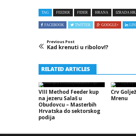
TAG
FEEDER
FIDER
HRANA
IZRADA H
FACEBOOK
TWITTER
GOOGLE+
LIN
Previous Post
Kad krenuti u ribolov!?
RELATED ARTICLES
VIII Method Feeder kup
Crv Golj
na jezeru Salaš u
Mrenu
Obudovcu – Masterbih
Hrvatska do sektorskog
podija