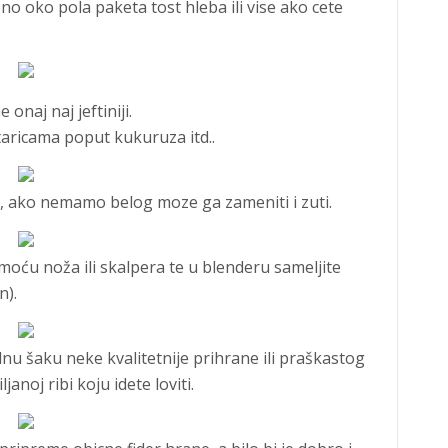
no oko pola paketa tost hleba ili vise ako cete
 onaj naj jeftiniji.
zitaricama poput kukuruza itd..
, ako nemamo belog moze ga zameniti i zuti.
moću noža ili skalpera te u blenderu sameljite
n).
u šaku neke kvalitetnije prihrane ili praškastog
ljanoj ribi koju idete loviti.