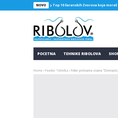
Top 10 šaranskih čvorova koje moraš
NOVO
POCETNA
TEHNIKE RIBOLOVA
SHO
Home
Feeder Tehnika
Fider primama zvana “Domaćic