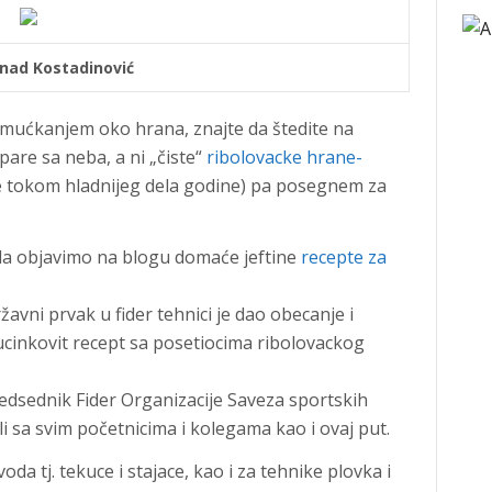
nad Kostadinović
a mućkanjem oko hrana, znajte da štedite na
are sa neba, a ni „čiste“
ribolovacke hrane-
 tokom hladnijeg dela godine) pa posegnem za
a objavimo na blogu domaće jeftine
recepte za
avni prvak u fider tehnici je dao obecanje i
 ucinkovit recept sa posetiocima ribolovackog
edsednik Fider Organizacije Saveza sportskih
li sa svim početnicima i kolegama kao i ovaj put.
da tj. tekuce i stajace, kao i za tehnike plovka i