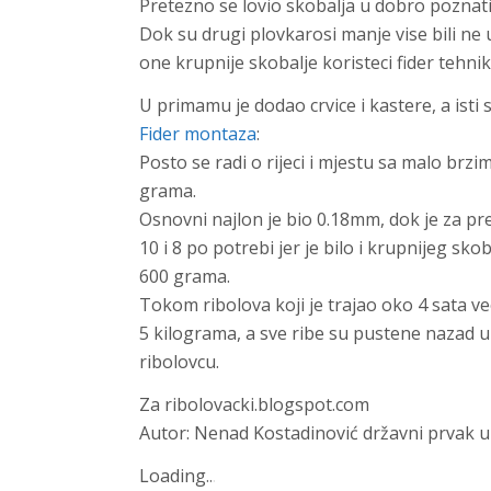
Pretezno se lovio skobalja u dobro poznatim
Dok su drugi plovkarosi manje vise bili ne u
one krupnije skobalje koristeci fider tehnik
U primamu je dodao crvice i kastere, a isti
Fider montaza
:
Posto se radi o rijeci i mjestu sa malo brzi
grama.
Osnovni najlon je bio 0.18mm, dok je za p
10 i 8 po potrebi jer je bilo i krupnijeg sk
600 grama.
Tokom ribolova koji je trajao oko 4 sata 
5 kilograma, a sve ribe su pustene nazad 
ribolovcu.
Za ribolovacki.blogspot.com
Autor:
Nenad Kostadinović
državni prvak u 
Loading
.
.
.