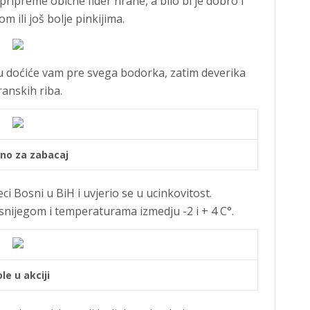
ripreme obicne fider hrane, a bilo bi je dobro i
 ili još bolje pinkijima.
u doćiće vam pre svega bodorka, zatim deverika
aranskih riba.
no za zabacaj
i Bosni u BiH i uvjerio se u ucinkovitost.
 snijegom i temperaturama izmedju -2 i + 4 C°.
le u akciji