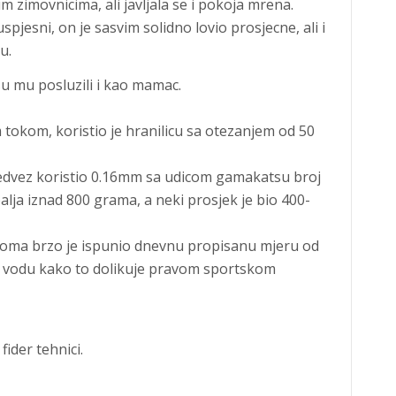
 zimovnicima, ali javljala se i pokoja mrena.
spjesni, on je sasvim solidno lovio prosjecne, ali i
u.
 su mu posluzili i kao mamac.
m tokom, koristio je hranilicu sa otezanjem od 50
redvez koristio 0.16mm sa udicom gamakatsu broj
obalja iznad 800 grama, a neki prosjek je bio 400-
veoma brzo je ispunio dnevnu propisanu mjeru od
u vodu kako to dolikuje pravom sportskom
fider tehnici.