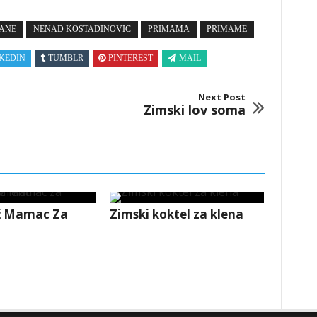
RANE
NENAD KOSTADINOVIC
PRIMAMA
PRIMAME
KEDIN
TUMBLR
PINTEREST
MAIL
Next Post
Zimski lov soma
ež Mamac Za
Zimski koktel za klena