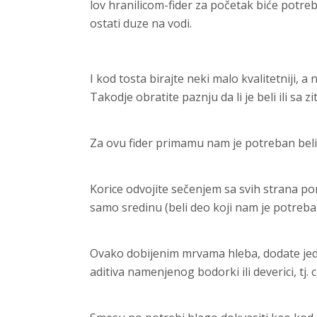
lov hranilicom-fider za početak biće potreb
ostati duze na vodi.
I kod tosta birajte neki malo kvalitetniji, a ne
Takodje obratite paznju da li je beli ili sa 
Za ovu fider primamu nam je potreban beli
Korice odvojite sečenjem sa svih strana po
samo sredinu (beli deo koji nam je potreba
Ovako dobijenim mrvama hleba, dodate jedn
aditiva namenjenog bodorki ili deverici, tj. ci