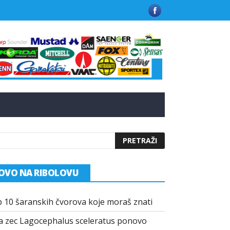
 u Grčkoj
Kako funkcionišu praškasti aditivi u modernim mamci
OVO NA RIBOLOVU
 10 šaranskih čvorova koje moraš znati
a zec Lagocephalus sceleratus ponovo