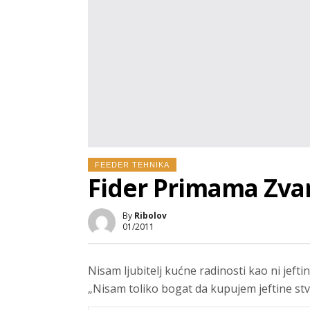
FEEDER TEHNIKA
Fider Primama Zva
By
Ribolov
01/2011
Nisam ljubitelj kućne radinosti kao ni jeftin
„Nisam toliko bogat da kupujem jeftine stva