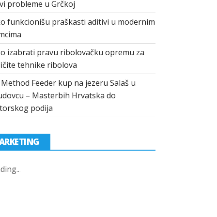
vi probleme u Grčkoj
o funkcionišu praškasti aditivi u modernim
mcima
o izabrati pravu ribolovačku opremu za
ličite tehnike ribolova
I Method Feeder kup na jezeru Salaš u
dovcu – Masterbih Hrvatska do
torskog podija
ARKETING
ding
.
.
.