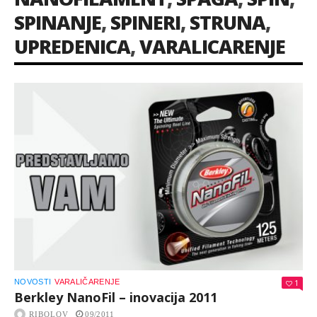
SPINANJE
,
SPINERI
,
STRUNA
,
UPREDENICA
,
VARALICARENJE
NOVOSTI
VARALIČARENJE
1
Berkley NanoFil – inovacija 2011
RIBOLOV
09/2011