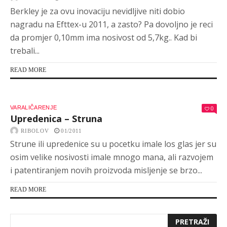
Berkley je za ovu inovaciju nevidljive niti dobio
nagradu na Efttex-u 2011, a zasto? Pa dovoljno je reci
da promjer 0,10mm ima nosivost od 5,7kg.. Kad bi
trebali...
READ MORE
VARALIČARENJE
0
Upredenica – Struna
RIBOLOV
01/2011
Strune ili upredenice su u pocetku imale los glas jer su
osim velike nosivosti imale mnogo mana, ali razvojem
i patentiranjem novih proizvoda misljenje se brzo...
READ MORE