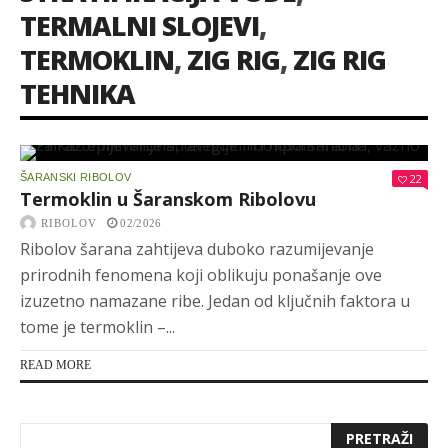
TERMALNI SLOJEVI
,
TERMOKLIN
,
ZIG RIG
,
ZIG RIG
TEHNIKA
ŠARANSKI RIBOLOV
22
Termoklin u Šaranskom Ribolovu
RIBOLOV
02/2026
Ribolov šarana zahtijeva duboko razumijevanje
prirodnih fenomena koji oblikuju ponašanje ove
izuzetno namazane ribe. Jedan od ključnih faktora u
tome je termoklin –...
READ MORE