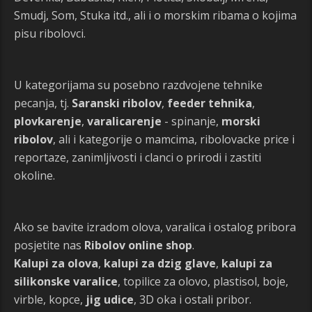
Smudj, Som, Stuka itd., ali i o morskim ribama o kojima
pisu ribolovci.
U kategorijama su posebno razdvojene tehnike
pecanja, tj.
Saranski ribolov
,
feeder tehnika
,
plovkarenje
,
varalicarenje
- spinanje,
morski
ribolov
, ali i kategorije o mamcima, ribolovacke price i
reportaze, zanimljivosti i clanci o prirodi i zastiti
okoline.
Ako se bavite izradom olova, varalica i ostalog pribora
posjetite nas
Ribolov online shop
.
Kalupi za olova
,
kalupi za dzig glave
,
kalupi za
silikonske varalice
, topilice za olovo, plastisol, boje,
virble, kopce,
jig udice
, 3D oka i ostali pribor.