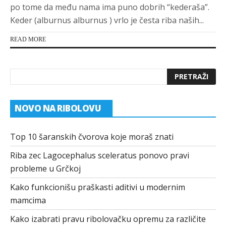
po tome da među nama ima puno dobrih “kederaša”.
Keder (alburnus alburnus ) vrlo je česta riba naših...
READ MORE
NOVO NA RIBOLOVU
Top 10 šaranskih čvorova koje moraš znati
Riba zec Lagocephalus sceleratus ponovo pravi
probleme u Grčkoj
Kako funkcionišu praškasti aditivi u modernim
mamcima
Kako izabrati pravu ribolovačku opremu za različite