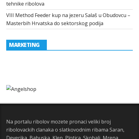
tehnike ribolova
VIII Method Feeder kup na jezeru Salaš u Obudovcu –
Masterbih Hrvatska do sektorskog podija
MARKETING
Na portalu ribolov mozete pronaci veliki broj
ribolovackih clanaka o slatkovodnim ribama Saran,
Deverika, Babuska, Klen, Plotica, Skobalj, Mrena,