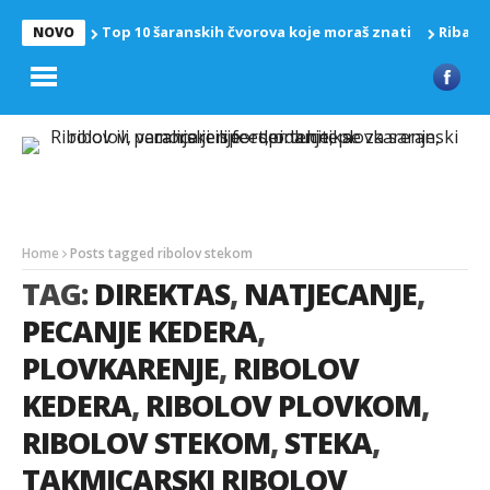
Top 10 šaranskih čvorova koje moraš znati
Riba z
NOVO
Home
Posts tagged ribolov stekom
TAG:
DIREKTAS
,
NATJECANJE
,
PECANJE KEDERA
,
PLOVKARENJE
,
RIBOLOV
KEDERA
,
RIBOLOV PLOVKOM
,
RIBOLOV STEKOM
,
STEKA
,
TAKMICARSKI RIBOLOV