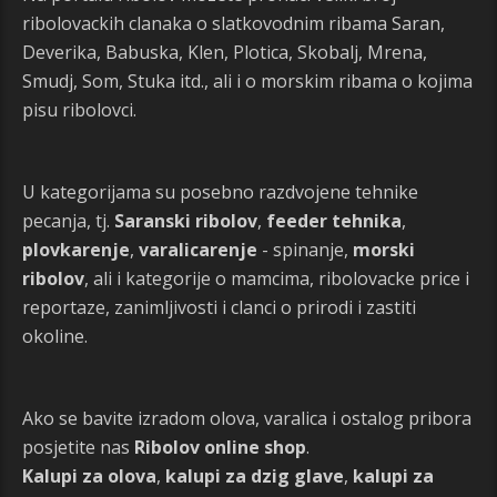
ribolovackih clanaka o slatkovodnim ribama Saran,
Deverika, Babuska, Klen, Plotica, Skobalj, Mrena,
Smudj, Som, Stuka itd., ali i o morskim ribama o kojima
pisu ribolovci.
U kategorijama su posebno razdvojene tehnike
pecanja, tj.
Saranski ribolov
,
feeder tehnika
,
plovkarenje
,
varalicarenje
- spinanje,
morski
ribolov
, ali i kategorije o mamcima, ribolovacke price i
reportaze, zanimljivosti i clanci o prirodi i zastiti
okoline.
Ako se bavite izradom olova, varalica i ostalog pribora
posjetite nas
Ribolov online shop
.
Kalupi za olova
,
kalupi za dzig glave
,
kalupi za