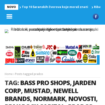
Top 10 šaranskih čvorova koje moraš znati
Riba z
NOVO
Home
Posts tagged pradco
TAG:
BASS PRO SHOPS
,
JARDEN
CORP
,
MUSTAD
,
NEWELL
BRANDS
,
NORMARK
,
NOVOSTI
,