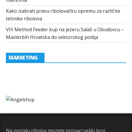
mamcima
Kako izabrati pravu ribolovačku opremu za različite
tehnike ribolova
VIII Method Feeder kup na jezeru Salaš u Obudovcu –
Masterbih Hrvatska do sektorskog podija
MARKETING
Na portalu ribolov mozete pronaci veliki broj