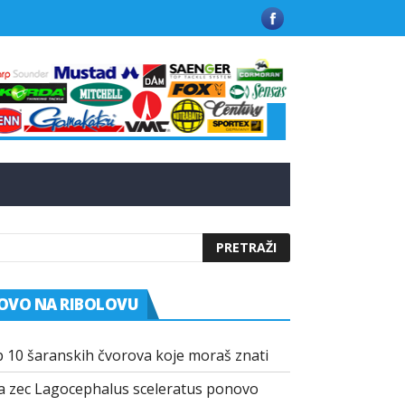
 u Grčkoj
Kako funkcionišu praškasti aditivi u modernim mamci
OVO NA RIBOLOVU
 10 šaranskih čvorova koje moraš znati
a zec Lagocephalus sceleratus ponovo