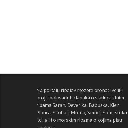
Na portalu ribolov mozete pronaci veliki
broj ribolovackih clanaka o slatkovodnim
ribama Saran, Deverika, Babuska, Klen,
Plotica, Skobalj, Mrena, Smudj, Som, Stuka
itd., ali i o morskim ribama o kojima pisu
ribolovci.