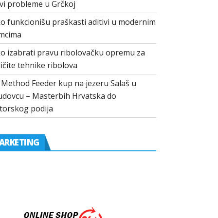
vi probleme u Grčkoj
o funkcionišu praškasti aditivi u modernim
mcima
o izabrati pravu ribolovačku opremu za
ličite tehnike ribolova
I Method Feeder kup na jezeru Salaš u
dovcu – Masterbih Hrvatska do
torskog podija
ARKETING