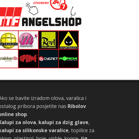
Ako se bavite izradom olova, varalica i
ostalog pribora posjetite nas
Ribolov
online shop
.
Kalupi za olova
,
kalupi za dzig glave
,
kalupi za silikonske varalice
, topilice za
olovo, plastisol, boje, virble, kopce,
jig