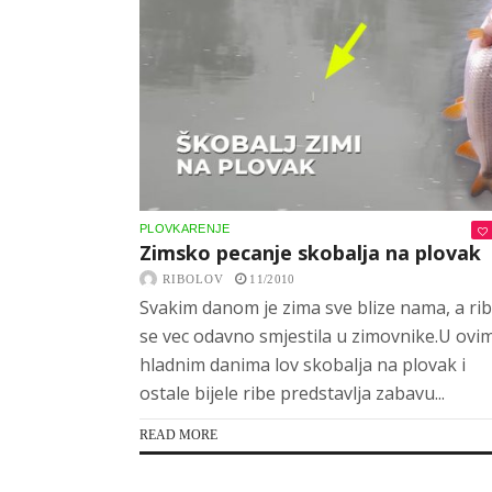
PLOVKARENJE
Zimsko pecanje skobalja na plovak
RIBOLOV
11/2010
Svakim danom je zima sve blize nama, a ri
se vec odavno smjestila u zimovnike.U ovi
hladnim danima lov skobalja na plovak i
ostale bijele ribe predstavlja zabavu...
READ MORE