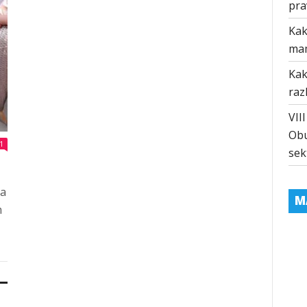
pra
Kak
ma
Kak
raz
VII
Obu
1
sek
ba
M
m