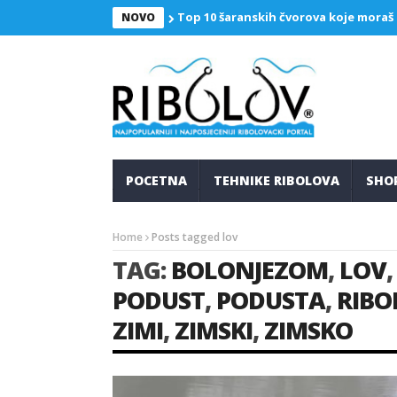
Top 10 šaranskih čvorova koje moraš
NOVO
POCETNA
TEHNIKE RIBOLOVA
SHO
Home
Posts tagged lov
TAG:
BOLONJEZOM
,
LOV
PODUST
,
PODUSTA
,
RIBO
ZIMI
,
ZIMSKI
,
ZIMSKO