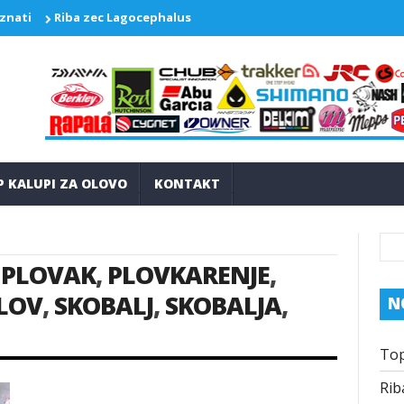
 znati
Riba zec Lagocephalus sceleratus ponovo pravi probleme
P KALUPI ZA OLOVO
KONTAKT
,
PLOVAK
,
PLOVKARENJE
,
LOV
,
SKOBALJ
,
SKOBALJA
,
N
Top
Rib