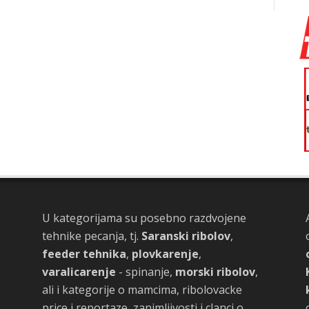
U kategorijama su posebno razdvojene
tehnike pecanja, tj.
Saranski ribolov
,
feeder tehnika
,
plovkarenje
,
varalicarenje
- spinanje,
morski ribolov
,
ali i kategorije o mamcima, ribolovacke
price i reportaze, zanimljivosti i clanci o